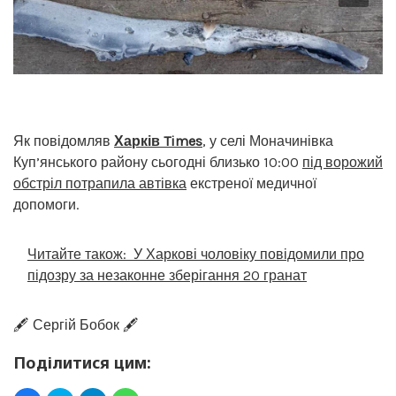
Як повідомляв
Харків Times
, у селі Моначинівка
Куп’янського району сьогодні близько 10:00
під ворожий
обстріл потрапила автівка
екстреної медичної
допомоги.
Читайте також:
У Харкові чоловіку повідомили про
підозру за незаконне зберігання 20 гранат
🖋️ Сергій Бобок 🖋️
Поділитися цим: