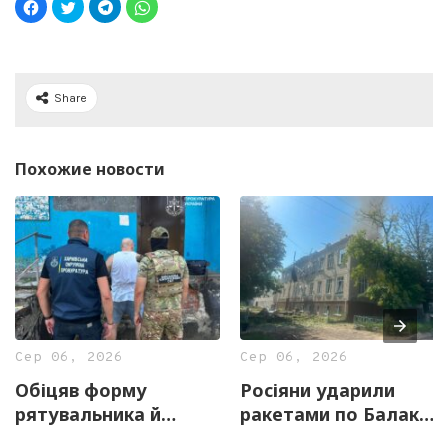
Share
Похожие новости
Сер 06, 2026
Сер 06, 2026
Обіцяв форму
Росіяни ударили
рятувальника й
ракетами по Балаклії
«бронювання»: у
на Харківщині: