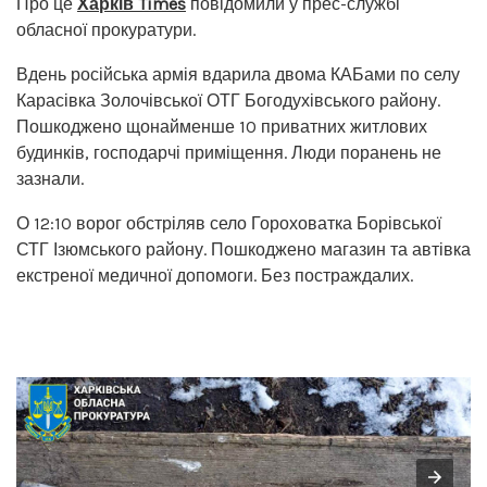
Про це
Харків Times
повідомили у прес-службі
обласної прокуратури.
Вдень російська армія вдарила двома КАБами по селу
Карасівка Золочівської ОТГ Богодухівського району.
Пошкоджено щонайменше 10 приватних житлових
будинків, господарчі приміщення. Люди поранень не
зазнали.
О 12:10 ворог обстріляв село Гороховатка Борівської
СТГ Ізюмського району. Пошкоджено магазин та автівка
екстреної медичної допомоги. Без постраждалих.