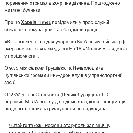
поранення отримала 20-річна дівчина. Пошкоджено
житлові будинки.
Про це
Харків Times
повідомили у прес-службі
обласної прокуратури та обладміністрації.
«Встановлено, що для ударів по Купʼянську війська рф
вчергове застосували ударні БпЛА «Молния», – йдеться
у повідомленні.
О 9:35 між селами Грушівка та Нечволодівка
Куп’янської громади FPV-дрон влучив у транспортний
засіб.
О 13:00 у селі Стецьківка (Великобурлуцька ТГ)
ворожий БПЛА впав у двір домоволодіння. Інформація
щодо потерпілих та руйнування не надходила.
Читайте також:
Росіяни атакували залізничну
станцію в Лозовій: двоє загиблих, восьмеро