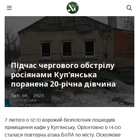
Підчас чергового обстрілу
росіянами Куп’янська
поранена 20-річна дівчина
Лют 08, 2025
7 лютого о 12:10 ворожий безпілотник пошкодив
приміщення кафе у Купʼянську. Орієнтовно о 14:00
сталася повторна атака БпЛА по місту. Осколкове