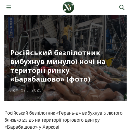
Російський безпілотник
вибухнув минулої ночі на
території ринку
«Барабашово» (фото)
Лют 07, 2025
Російський безпілотник «Герань-2» вибухнув 5 лютого
близько 23:25 на території торгового центру
«Барабашово» у Харкові.