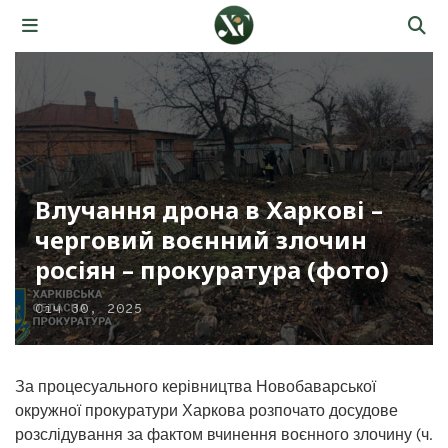
Влучання дрона в Харкові –
черговий воєнний злочин
росіян – прокуратура (фото)
Січ 30, 2025
За процесуального керівництва Новобаварської
окружної прокуратури Харкова розпочато досудове
розслідування за фактом вчинення воєнного злочину (ч.