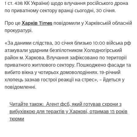
1 ст. 438 КК України) щодо влучання російського дрона
по приватному сектору вранці сьогодні, 30 січня.
Про це
Харків Times
повідомили у Харківській обласній
прокуратурі.
«За даними слідства, 30 січня близько 10:00 війська рф
атакували ударним безпілотником Холодногірський
район м. Харкова. Влучання зафіксовано по території
приватного житлового сектору. Пошкоджено фасади та
вибито вікна у чотирьох домоволодіннях. 19-річний
хлопець зазнав гострої реакції на стрес», – йдеться у
повідомленні.
Читайте також:
Агент фсб, який готував схрони з
вибухівкою для терактів у Харкові, отримав 15 років
тюрми