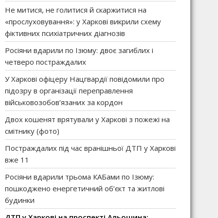
Не митися, не голитися й скаржитися на
«прослуховування»: у Харкові викрили схему
фіктивних психіатричних діагнозів
Росіяни вдарили по Ізюму: двоє загиблих і
четверо постраждалих
У Харкові офіцеру Нацгвардії повідомили про
підозру в організації переправлення
військовозобов’язаних за кордон
Двох кошенят врятували у Харкові з пожежі на
смітнику (фото)
Постраждалих під час вранішньої ДТП у Харкові
вже 11
Росіяни вдарили трьома КАБами по Ізюму:
пошкоджено енергетичний об’єкт та житлові
будинки
ДТП у Харкові на проспекті Альошина: