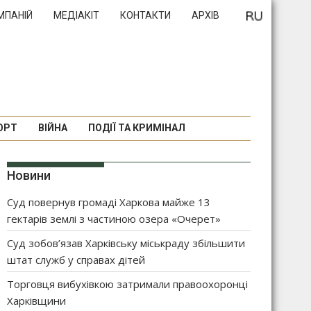
МПАНІЙ
МЕДІАКІТ
КОНТАКТИ
АРХІВ
ОРТ
ВІЙНА
ПОДІЇ ТА КРИМІНАЛ
Новини
Суд повернув громаді Харкова майже 13
гектарів землі з частиною озера «Очерет»
Суд зобов’язав Харківську міськраду збільшити
штат служб у справах дітей
Торговця вибухівкою затримали правоохоронці
Харківщини