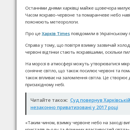
Останніми днями харківці майже щовечора милую
Часом яскраво-червоне та помаранчеве небо наві
пояснюють метеорологи.
Про це
Харків Times
повідомили в Українському 
Справа у тому, що повітря взимку зазвичай холо
червоні відтінки стають яскравішими, оскільки п
На морозі в атмосфері можуть утворюватися мікр
сонячне світло, що також посилює червоні та пом
також впливає на заломлення світла. Це створює 
призахідному небі.
Читайте також:
Суд повернув Харківській
незаконно приватизовані у 2017 році
«Таким чином, взимку червоне небо на заході ви
кристалів льоду та фізичних властивостей світла»