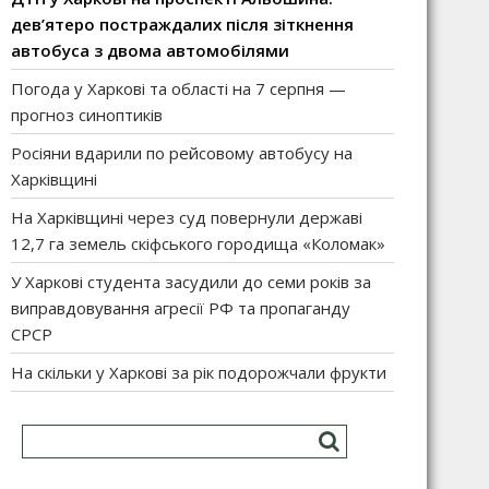
дев’ятеро постраждалих після зіткнення
автобуса з двома автомобілями
Погода у Харкові та області на 7 серпня —
прогноз синоптиків
Росіяни вдарили по рейсовому автобусу на
Харківщині
На Харківщині через суд повернули державі
12,7 га земель скіфського городища «Коломак»
У Харкові студента засудили до семи років за
виправдовування агресії РФ та пропаганду
СРСР
На скільки у Харкові за рік подорожчали фрукти