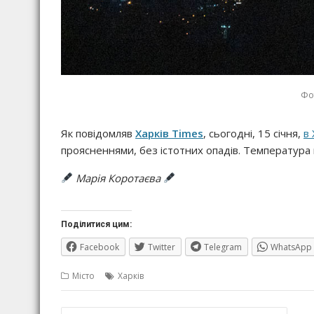
Фот
Як повідомляв
Харків Times
, сьогодні, 15 січня,
в 
проясненнями, без істотних опадів. Температура п
Марія Коротаєва
Поділитися цим:
Facebook
Twitter
Telegram
WhatsApp
Місто
Харків