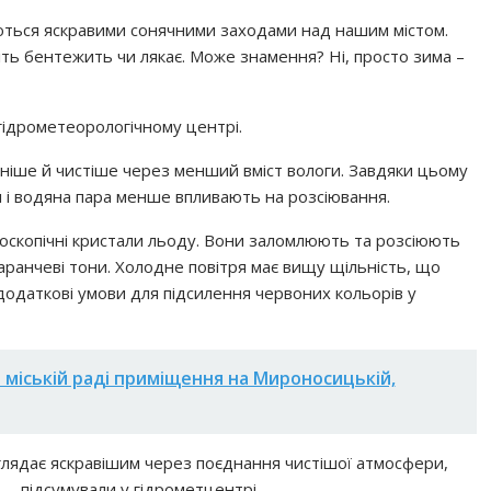
ться яскравими сонячними заходами над нашим містом.
ть бентежить чи лякає. Може знамення? Ні, просто зима –
гідрометеорологічному центрі.
дніше й чистіше через менший вміст вологи. Завдяки цьому
ил і водяна пара менше впливають на розсіювання.
оскопічні кристали льоду. Вони заломлюють та розсіюють
аранчеві тони. Холодне повітря має вищу щільність, що
додаткові умови для підсилення червоних кольорів у
 міській раді приміщення на Мироносицькій,
глядає яскравішим через поєднання чистішої атмосфери,
, – підсумували у гідрометцентрі.