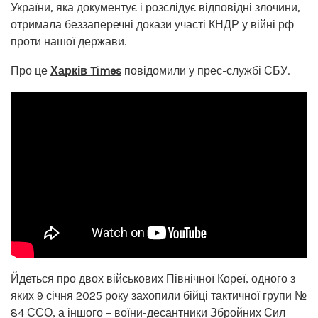
України, яка документує і розслідує відповідні злочини,
отримала беззаперечні докази участі КНДР у війні рф
проти нашої держави.
Про це
Харків Times
повідомили у прес-службі СБУ.
Йдеться про двох військових Північної Кореї, одного з
яких 9 січня 2025 року захопили бійці тактичної групи №
84 ССО, а іншого – воїни-десантники Збройних Сил