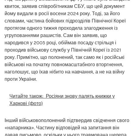
квиток, заявив співробітникам СБУ, що цей документ
йому видали в росії восени 2024 року. Тоді, за його
словами, частина бойових підрозділів Північної Кореї
протягом одного тижня проходила злагодження із
угрупованнями рашистів. Сам він заявив, що
народився у 2005 році, обіймав посаду стрільця і
проходив військову службу у Північній Кореї із 2021
року. Примітно, що полонений, так само як і російські
військові на початку повномасштабного вторгнення,
наголошує, що їхав нібито на навчання, а не на війну
проти України.
Читайте також:
Росіяни знову палять книжки у
Харкові (фото)
Інший військовополонений підтвердив свідчення свого
«напарника». Частину відповідей на запитання він
давав письмово, оскільки у нього травмована щелепа.