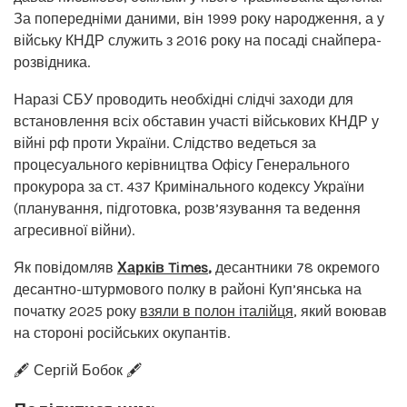
За попередніми даними, він 1999 року народження, а у
війську КНДР служить з 2016 року на посаді снайпера-
розвідника.
Наразі СБУ проводить необхідні слідчі заходи для
встановлення всіх обставин участі військових КНДР у
війні рф проти України. Слідство ведеться за
процесуального керівництва Офісу Генерального
прокурора за ст. 437 Кримінального кодексу України
(планування, підготовка, розв’язування та ведення
агресивної війни).
Як повідомляв
Харків Times
,
десантники 78 окремого
десантно-штурмового полку в районі Куп’янська на
початку 2025 року
взяли в полон італійця
, який воював
на стороні російських окупантів.
🖋️ Сергій Бобок 🖋️