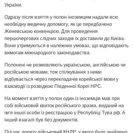
України.
Одразу після взяття у полон іноземцям надали всю
необхідну медичну допомогу, як це передбачено
Женевською конвенцією. Для проведення
першочергових слідчих заходів їх доставили до Києва.
Вони утримуються в належних умовах, що відповідають
вимогам міжнародного законодавства.
Полонені не розмовляють українською, англійською чи
російською мовами, тож спілкування з ними
відбувається через перекладачів корейської мови у
взаємодії із розвідкою Південної Кореї НРС.
На момент взяття у полон один із іноземців мав при
собі військовий квиток російського зразка, виданий на
ім’я іншої особи із реєстрацією у Республіці Тува рф. А
інший взагалі був без документів.
Під час допиту військовий КНДР, у якого було знайдено