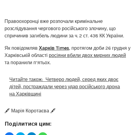
Правоохоронці вже розпочали кримінальне
розслідування чергового російського злочину, що
спричинив загибель людини за ч. 2 ст. 438 КК України.
Як повідомляв
Харків Times
, протягом доби 26 грудня у
Харківській області
росіяни вбили двох мирних людей
та поранили п’ятьох.
Читайте також:
Четверо людей, серед яких двоє
дітей, постраждали через удар російського дрона
на Харківщині
🖋️ Марія Коротаєва 🖋️
Поділитися цим: