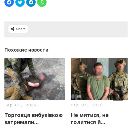
Share
Похожие новости
Сер 07, 2026
Сер 07, 2026
Торговця вибухівкою
Не митися, не
затримали
голитися й
правоохоронці
скаржитися на