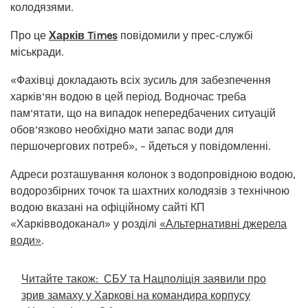
колодязями.
Про це
Харків Times
повідомили у прес-службі
міськради.
«Фахівці докладають всіх зусиль для забезпечення
харків’ян водою в цей період. Водночас треба
пам’ятати, що на випадок непередбачених ситуацій
обов’язково необхідно мати запас води для
першочергових потреб», – йдеться у повідомленні.
Адреси розташування колонок з водопровідною водою,
водорозбірних точок та шахтних колодязів з технічною
водою вказані на офіційному сайті КП
«Харківводоканал» у розділі
«Альтернативні джерела
води»
.
Читайте також:
СБУ та Нацполіція заявили про
зрив замаху у Харкові на командира корпусу