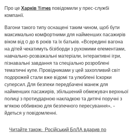
Про це
Харків Times
повідомили у прес-службі
компанії.
Вагони такого типу оснащені таким чином, щоб бути
максимально комфортними для найменших пасажирів
віком від 0 до 8 років та їх батьків. «Всередині вагона
на дітей чекатимуть бізіборди з рухомими елементами,
навчально-розважальні матеріали, інтерактивні ігри,
пізнавальні завдання та спеціально розроблені
тематичні купе. Провідниками у цей захопливий світ
подорожей стали вже відомі та улюблені Іскорки
суперсил. Для безпеки передбачені манеж для
найменших пасажирів, збільшений обмежувач верхньої
полиці з протиударною накладкою та дитячі поручні з
м’якою оббивкою для безпечного пересування», –
йдеться у повідомленні.
Читайте також:
Російський БпЛА вдарив по