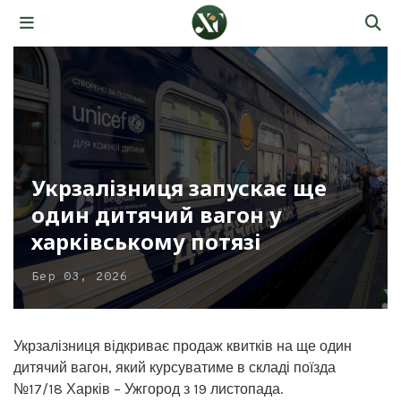
Укрзалізниця запускає ще
один дитячий вагон у
харківському потязі
Бер 03, 2026
Укрзалізниця відкриває продаж квитків на ще один
дитячий вагон, який курсуватиме в складі поїзда
№17/18 Харків – Ужгород з 19 листопада.