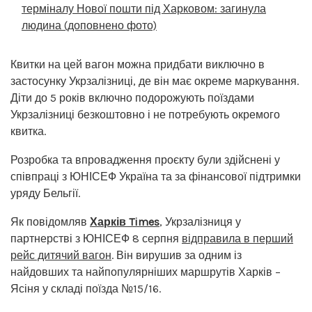
терміналу Нової пошти під Харковом: загинула
людина (доповнено фото)
Квитки на цей вагон можна придбати виключно в
застосунку Укрзалізниці, де він має окреме маркування.
Діти до 5 років включно подорожують поїздами
Укрзалізниці безкоштовно і не потребують окремого
квитка.
Розробка та впровадження проєкту були здійснені у
співпраці з ЮНІСЕФ Україна та за фінансової підтримки
уряду Бельгії.
Як повідомляв
Харків Times
, Укрзалізниця у
партнерстві з ЮНІСЕФ 8 серпня
відправила в перший
рейс дитячий вагон
. Він вирушив за одним із
найдовших та найпопулярніших маршрутів Харків –
Ясіня у складі поїзда №15/16.