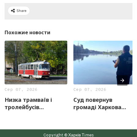
Share
Похожие новости
Сер 07, 2026
Сер 07, 2026
Низка трамваїв і
Суд повернув
тролейбусів
громаді Харкова
тимчасово змінять
майже 13 гектарів
маршрути 8 серпня
землі з частиною
озера «Очерет»
Copyright © Харків Тimes