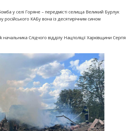
абомба у селі Горяне – передмісті селища Великий Бурлук
ару російського КАБу вона із десятирічним сином
k начальника Слідчого відділу Нацполіції Харківщини Сергія