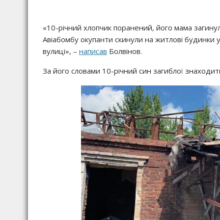
«10-річний хлопчик поранений, його мама загину
Авіабомбу окупанти скинули на житлові будинки у
вулиці», –
написав
Болвінов.
За його словами 10-річний син загиблої знаходитьс