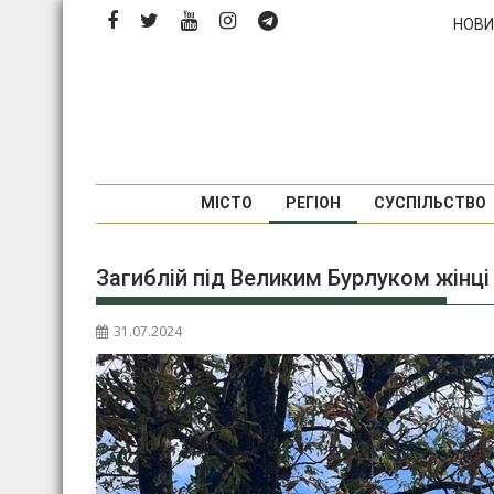
П
НОВИ
е
р
е
й
т
и
д
МІСТО
РЕГІОН
СУСПІЛЬСТВО
о
в
Загиблій під Великим Бурлуком жінці 
м
і
с
31.07.2024
т
у