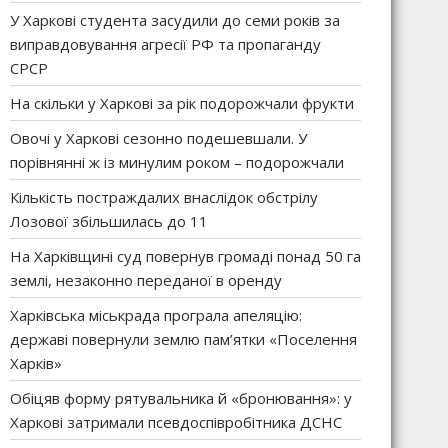
У Харкові студента засудили до семи років за
виправдовування агресії РФ та пропаганду
СРСР
На скільки у Харкові за рік подорожчали фрукти
Овочі у Харкові сезонно подешевшали. У
порівнянні ж із минулим роком – подорожчали
Кількість постраждалих внаслідок обстрілу
Лозової збільшилась до 11
На Харківщині суд повернув громаді понад 50 га
землі, незаконно переданої в оренду
Харківська міськрада програла апеляцію:
державі повернули землю пам’ятки «Поселення
Харків»
Обіцяв форму рятувальника й «бронювання»: у
Харкові затримали псевдоспівробітника ДСНС