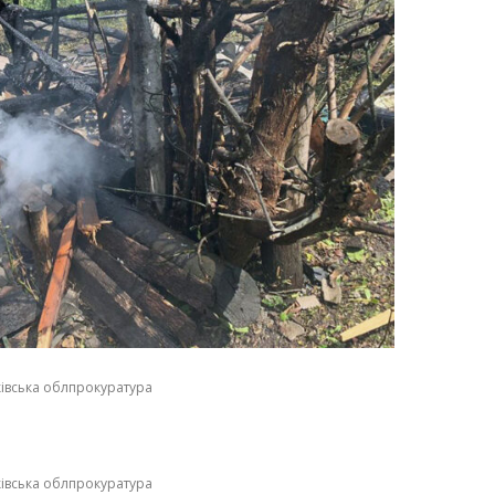
ківська облпрокуратура
ківська облпрокуратура