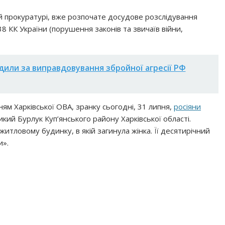
ій прокуратурі, вже розпочате досудове розслідування
438 КК України (порушення законів та звичаїв війни,
дили за виправдовування збройної агресії РФ
нням Харківської ОВА, зранку сьогодні, 31 липня,
росіяни
ий Бурлук Куп’янського району Харківської області.
итловому будинку, в якій загинула жінка. Її десятирічний
и».