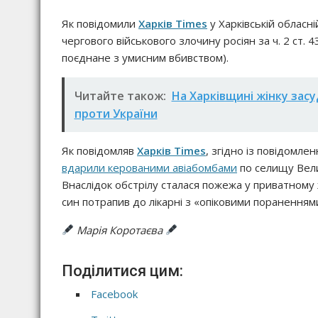
Як повідомили
Харків Times
у Харківській обласн
чергового військового злочину росіян за ч. 2 ст. 
поєднане з умисним вбивством).
Читайте також:
На Харківщині жінку засу
проти України
Як повідомляв
Харків Times
, згідно із повідомле
вдарили керованими авіабомбами
по селищу Велик
Внаслідок обстрілу сталася пожежа у приватному ж
син потрапив до лікарні з «опіковими пораненням
Марія Коротаєва
Поділитися цим:
Facebook