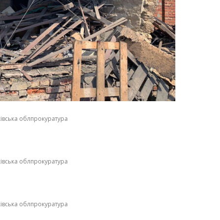
ківська облпрокуратура
ківська облпрокуратура
ківська облпрокуратура