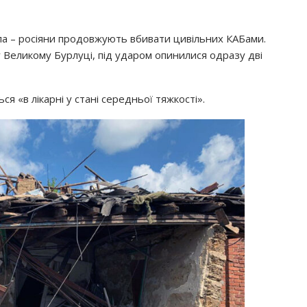
ла – росіяни продовжують вбивати цивільних КАБами.
 Великому Бурлуці, під ударом опинилися одразу дві
я «в лікарні у стані середньої тяжкості».