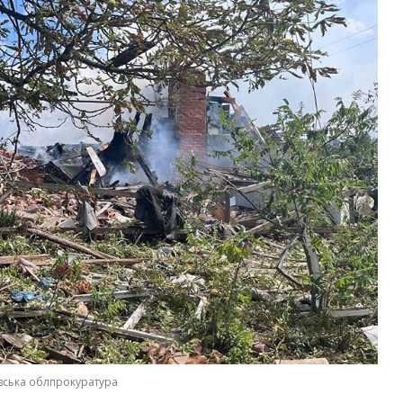
вська облпрокуратура