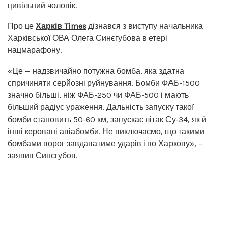
цивільний чоловік.
Про це
Харків Times
дізнався з виступу начальника
Харківської ОВА Олега Синєгубова в етері
нацмарафону.
«Це — надзвичайно потужна бомба, яка здатна
спричиняти серйозні руйнування. Бомби ФАБ-1500
значно більші, ніж ФАБ-250 чи ФАБ-500 і мають
більший радіус ураження. Дальність запуску такої
бомби становить 50-60 км, запускає літак Су-34, як й
інші керовані авіабомби. Не виключаємо, що такими
бомбами ворог завдаватиме ударів і по Харкову», –
заявив Синєгубов.