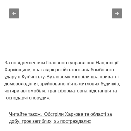
За повідомленням Головного управління Нацполіції
Харківщини, внаслідок російського авіабомбового
удару в Куп’янську-Вузловому «згоріли два приватні
домоволодіння, зруйновано п’ять житлових будинків,
чотири автомобіля, трансформаторна підстанція та
господарчі споруди».
Читайте також:
Обстріли Харкова та області за
добу: троє загиблих, 25 постраждалих