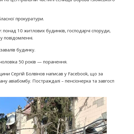
бласної прокуратури.
 понад 10 житлових будинків, господарчі споруди,
у повідомленні.
 завалів будинку.
у чоловіка 50 років — поранення.
щини Сергій Болвінов написав у Facebook, що за
ну авіабомбу. Постраждалі – пенсіонерка та завгосп