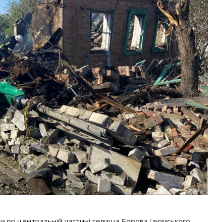
ри по центральній частині селища Борова Ізюмського