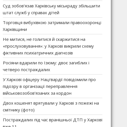
Суд зобов’язав Харківську міськраду збільшити
штат служб у справах дітей
Торговця вибухівкою затримали правоохоронці
Харківщини
Не митися, не голитися й скаржитися на
«прослуховування»: у Харкові викрили схему
фіктивних психіатричних діагнозів
Росіяни вдарили по Ізюму: двоє загиблих і
четверо постраждалих
У Харкові офіцеру Нацгвардії повідомили про
підозру в організації переправлення
військовозобов’язаних за кордон
Двох кошенят врятували у Харкові з пожежі на
смітнику (фото)
Постраждалих під час вранішньої ДТП у Харкові
вже 11