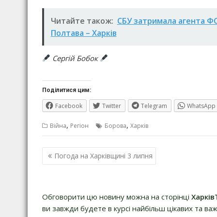
Читайте також:
СБУ затримала агента ФСБ
Полтава – Харків
Сергій Бобок
Поділитися цим:
Facebook
Twitter
Telegram
WhatsApp
,
,
Війна
Регіон
Борова
Харків
Навігація
Погода на Харківщині 3 липня
записів
Обговорити цю новину можна на сторінці
Харків
ви завжди будете в курсі найбільш цікавих та важ