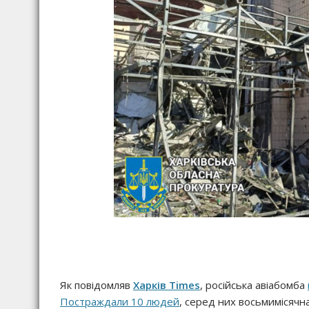
Як повідомляв
Харків Times
, російська авіабомба
Постраждали 10 людей
, серед них восьмимісячна