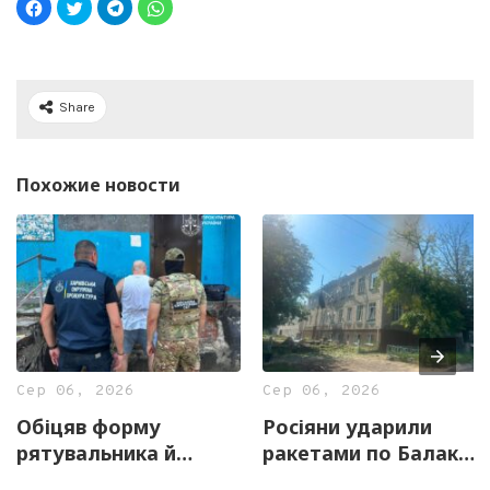
Share
Похожие новости
Сер 06, 2026
Сер 06, 2026
Обіцяв форму
Росіяни ударили
рятувальника й
ракетами по Балаклії
«бронювання»: у
на Харківщині: