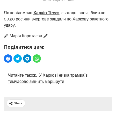
Фото: Харків Times
Як повідомляв
Харків Times
, сьогодні вночі, близько
03:20
росіяни вчергове завдали по Харкову
ракетного
удару.
🖋️ Марія Коротаєва 🖋️
Поділитися цим:
Читайте також:
У Харкові низка трамваїв
тимчасово змінить маршрути
Share