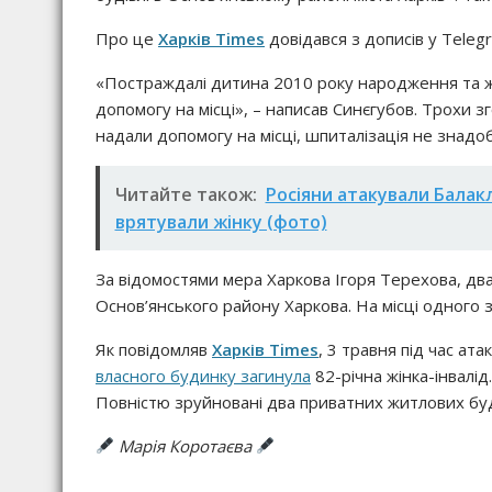
Про це
Харків Times
довідався з дописів у Teleg
«Постраждалі дитина 2010 року народження та жін
допомогу на місці», – написав Синєгубов. Трохи з
надали допомогу на місці, шпиталізація не знадо
Читайте також:
Росіяни атакували Балак
врятували жінку (фото)
За відомостями мера Харкова Ігоря Терехова, дв
Основ’янського району Харкова. На місці одного 
Як повідомляв
Харків Times
, 3 травня під час ат
власного будинку загинула
82-річна жінка-інвалід
Повністю зруйновані два приватних житлових буд
Марія Коротаєва