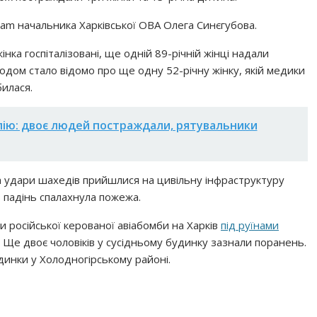
ram начальника Харківської ОВА Олега Синєгубова.
ка госпіталізовані, ще одній 89-річній жінці надали
годом стало відомо про ще одну 52-річну жінку, якій медики
билася.
лію: двоє людей постраждали, рятувальники
а удари шахедів прийшлися на цивільну інфраструктуру
з падінь спалахнула пожежа.
аки російської керованої авіабомби на Харків
під руїнами
. Ще двоє чоловіків у сусідньому будинку зазнали поранень.
инки у Холодногірському районі.