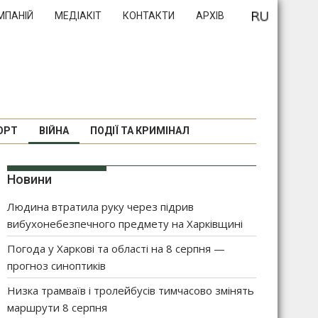
МПАНІЙ
МЕДІАКІТ
КОНТАКТИ
АРХІВ
ОРТ
ВІЙНА
ПОДІЇ ТА КРИМІНАЛ
Новини
Людина втратила руку через підрив
вибухонебезпечного предмету на Харківщині
Погода у Харкові та області на 8 серпня —
прогноз синоптиків
Низка трамваїв і тролейбусів тимчасово змінять
маршрути 8 серпня