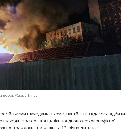
й Бобок /Харків Times
ний російськими шахедами. Схоже, нашій ППО вдалося відбити
их шахедів є загорання цивільної двоповерхової офісної
акож постраждали три жінки та 13-річна дитина.