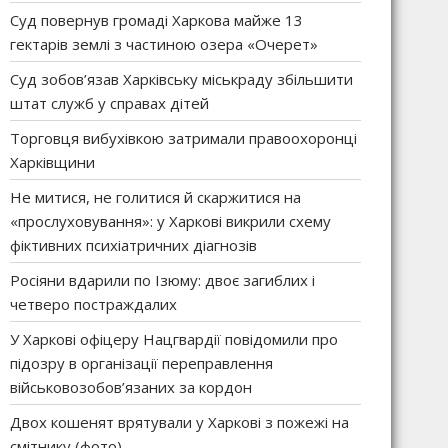
Суд повернув громаді Харкова майже 13
гектарів землі з частиною озера «Очерет»
Суд зобов’язав Харківську міськраду збільшити
штат служб у справах дітей
Торговця вибухівкою затримали правоохоронці
Харківщини
Не митися, не голитися й скаржитися на
«прослуховування»: у Харкові викрили схему
фіктивних психіатричних діагнозів
Росіяни вдарили по Ізюму: двоє загиблих і
четверо постраждалих
У Харкові офіцеру Нацгвардії повідомили про
підозру в організації переправлення
військовозобов’язаних за кордон
Двох кошенят врятували у Харкові з пожежі на
смітнику (фото)