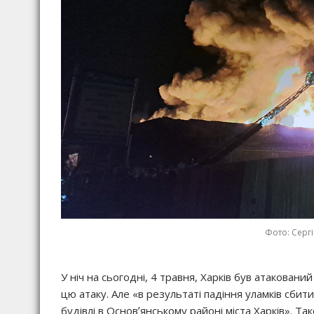
Фото: Сергі
У ніч на сьогодні, 4 травня, Харків був атакова
цю атаку. Але «в результаті падіння уламків сбит
будівлі в Основʼянському районі міста Харків». Т