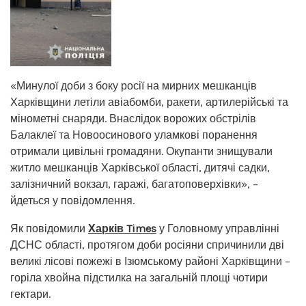
«Минулої доби з боку росії на мирних мешканців
Харківщини летіли авіабомби, ракети, артилерійські та
мінометні снаряди. Внаслідок ворожих обстрілів
Балаклеї та Новоосинового уламкові поранення
отримали цивільні громадяни. Окупанти знищували
житло мешканців Харківської області, дитячі садки,
залізничний вокзал, гаражі, багатоповерхівки», –
йдеться у повідомлення.
Як повідомили
Харків Times
у Головному управлінні
ДСНС області, протягом доби росіяни спричинили дві
великі лісові пожежі в Ізюмському районі Харківщини –
горіла хвойна підстилка на загальній площі чотири
гектари.