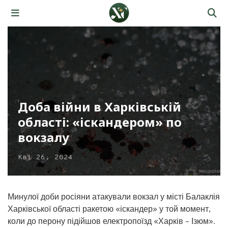
Доба війни в Харківській
області: «іскандером» по
вокзалу
Кві 26, 2024
Минулої доби росіяни атакували вокзал у місті Балаклія
Харківської області ракетою «іскандер» у той момент,
коли до перону підійшов електропоїзд «Харків – Ізюм».