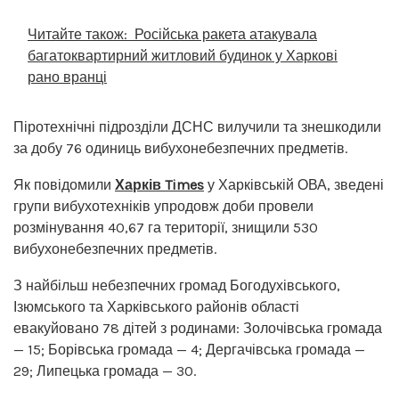
Читайте також:
Російська ракета атакувала
багатоквартирний житловий будинок у Харкові
рано вранці
Піротехнічні підрозділи ДСНС вилучили та знешкодили
за добу 76 одиниць вибухонебезпечних предметів.
Як повідомили
Харків Times
у Харківській ОВА, зведені
групи вибухотехніків упродовж доби провели
розмінування 40,67 га території, знищили 530
вибухонебезпечних предметів.
З найбільш небезпечних громад Богодухівського,
Ізюмського та Харківського районів області
евакуйовано 78 дітей з родинами: Золочівська громада
— 15; Борівська громада — 4; Дергачівська громада —
29; Липецька громада — 30.