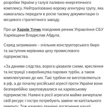
розробки України у галузі паливно-енергетичного
комплексу. Нейтралізовано ворожу агентурну групу, яка
намагалась передати в росію таємну документацію із
місцевого стратегічного заводу.
Про це
Харків Times
повідомив речник Управління СБУ
Харківщини Владислав Абдула.
Серед затриманих – очільник конструкторського бюро
та заступник керівника цеху промислового
підприємства.
«За даними слідства, ворога цікавили схеми, креслення
та інструкції з виробництва парових турбін, а також
комплектуючих до них. Такі турбіни не виготовляються
в рф, а до початку російської агресії проти України вони
безперебійно закуповувалися на харківському
підприємстві. Наявні в росії агрегати майже вичерпали
свій ресурс і гостро потребують заміни чи капітального
ремонту. Тож науково-технічні досягнення нашої