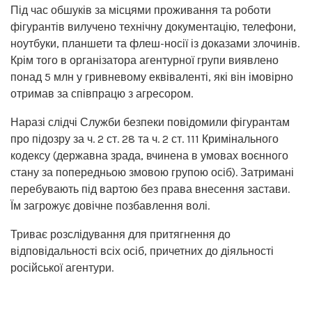
Під час обшуків за місцями проживання та роботи
фігурантів вилучено технічну документацію, телефони,
ноутбуки, планшети та флеш-носії із доказами злочинів.
Крім того в організатора агентурної групи виявлено
понад 5 млн у гривневому еквіваленті, які він імовірно
отримав за співпрацю з агресором.
Наразі слідчі Служби безпеки повідомили фігурантам
про підозру за ч. 2 ст. 28 та ч. 2 ст. 111 Кримінального
кодексу (державна зрада, вчинена в умовах воєнного
стану за попередньою змовою групою осіб). Затримані
перебувають під вартою без права внесення застави.
Їм загрожує довічне позбавлення волі.
Триває розслідування для притягнення до
відповідальності всіх осіб, причетних до діяльності
російської агентури.