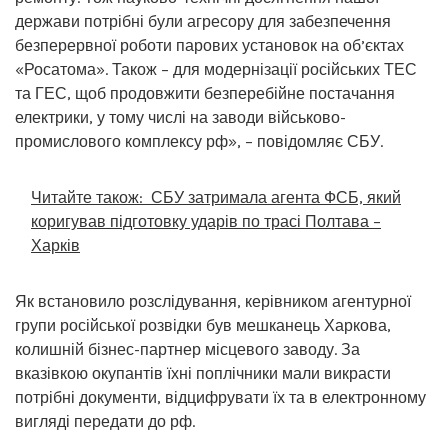
держави потрібні були агресору для забезпечення
безперервної роботи парових установок на об’єктах
«Росатома». Також – для модернізації російських ТЕС
та ГЕС, щоб продовжити безперебійне постачання
електрики, у тому числі на заводи військово-
промислового комплексу рф», – повідомляє СБУ.
Читайте також:
СБУ затримала агента ФСБ, який
коригував підготовку ударів по трасі Полтава –
Харків
Як встановило розслідування, керівником агентурної
групи російської розвідки був мешканець Харкова,
колишній бізнес-партнер місцевого заводу. За
вказівкою окупантів їхні поплічники мали викрасти
потрібні документи, відцифрувати їх та в електронному
вигляді передати до рф.