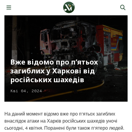
Вже відомо про п’ятьох
загиблих у Харкові від
російських шахедів
Кві 04, 2024
На даний момент відомо вже про п’ятьох загиблих
внаслідок атаки на Харків російських шахедів уночі
сьогодні, 4 квітня. Поранені були також п’ятеро людей.