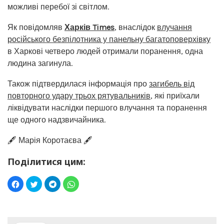
можливі перебої зі світлом.
Як повідомляв
Харків Times
, внаслідок
влучання
російського безпілотника у панельну багатоповерхівку
в Харкові четверо людей отримали поранення, одна
людина загинула.
Також підтвердилася інформація про
загибель від
повторного удару трьох рятувальників
, які приїхали
ліквідувати наслідки першого влучання та поранення
ще одного надзвичайника.
🖋️ Марія Коротаєва 🖋️
Поділитися цим: