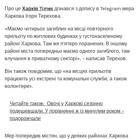
Про це
Харків Times
дізнався з допису в Telegram мера
Харкова Ігоря Терехова.
«Маємо чотирьох загиблих на місці повторного
прильоту по житлових будинках у густонаселеному
районі Харкова. Там же пʼятеро поранених. В іншому
районі міста попередньо маємо одного загиблого, там
влучання в приватному секторі», – написав Терехов.
Він також повідомив, що «на місцях прильотів
працюють усі екстрені та комунальні служби, а також
волонтери».
Читайте також:
Овочі у Харкові сезонно
подешевшали. У порівнянні ж із минулим роком –
подорожчали
Мер попередив містян, що у деяких районах Харкова