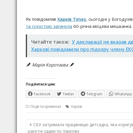
Як повідомляв
Харків Times
, сьогодні у Богодух
та сухостою загинула
60-річна місцева мешканка.
Читайте також:
У декларації не вказав д
Харкові повідомили про підозру члену Е
Марія Коротаєва
Поділитися цим:
Facebook
Twitter
Telegram
WhatsApp
Події та кримінал
Харків
Навігація
СБУ затримала працівницю дитсадка, яка коригу
записів
ракетні удари по Харкову