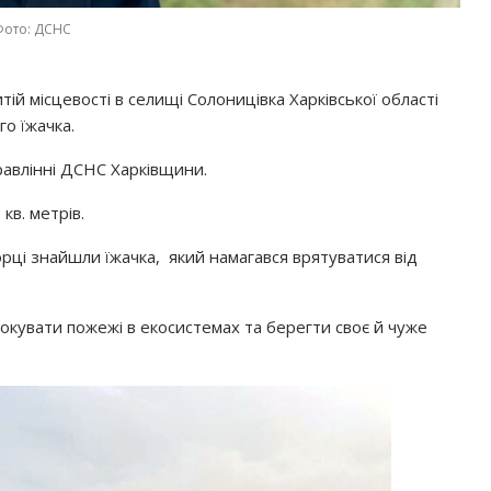
Фото: ДСНС
ритій місцевості в селищі Солоницівка Харківської області
о їжачка.
авлінні ДСНС Харківщини.
кв. метрів.
орці знайшли їжачка, який намагався врятуватися від
окувати пожежі в екосистемах та берегти своє й чуже