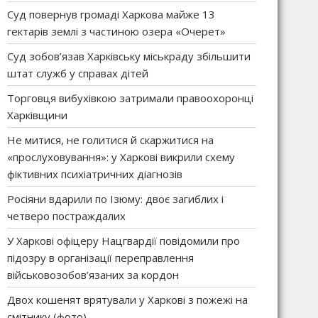
Суд повернув громаді Харкова майже 13
гектарів землі з частиною озера «Очерет»
Суд зобов’язав Харківську міськраду збільшити
штат служб у справах дітей
Торговця вибухівкою затримали правоохоронці
Харківщини
Не митися, не голитися й скаржитися на
«прослуховування»: у Харкові викрили схему
фіктивних психіатричних діагнозів
Росіяни вдарили по Ізюму: двоє загиблих і
четверо постраждалих
У Харкові офіцеру Нацгвардії повідомили про
підозру в організації переправлення
військовозобов’язаних за кордон
Двох кошенят врятували у Харкові з пожежі на
смітнику (фото)