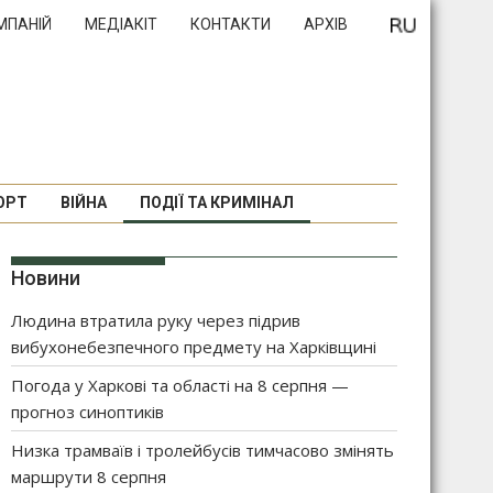
МПАНІЙ
МЕДІАКІТ
КОНТАКТИ
АРХІВ
ОРТ
ВІЙНА
ПОДІЇ ТА КРИМІНАЛ
Новини
Людина втратила руку через підрив
вибухонебезпечного предмету на Харківщині
Погода у Харкові та області на 8 серпня —
прогноз синоптиків
Низка трамваїв і тролейбусів тимчасово змінять
маршрути 8 серпня