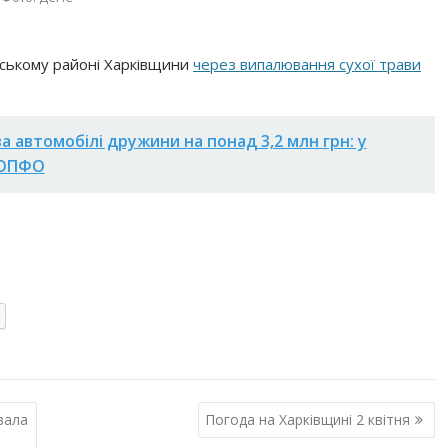
івському районі Харківщини
через випалювання сухої трави
ва автомобілі дружини на понад 3,2 млн грн: у
КОПФО
вала
Погода на Харківщині 2 квітня