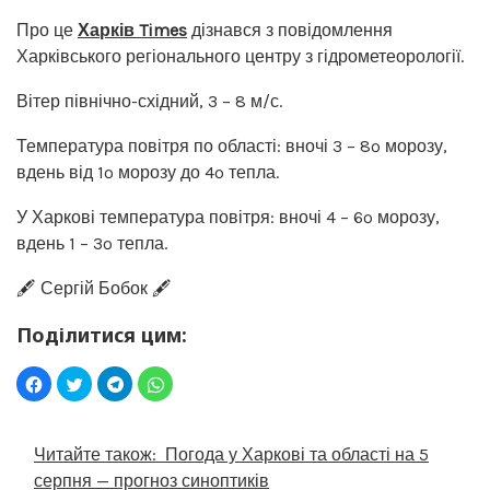
Про це
Харків Times
дізнався з повідомлення
Харківського регіонального центру з гідрометеорології.
Вітер північно-східний, 3 – 8 м/с.
Температура повітря по області: вночі 3 – 8º морозу,
вдень від 1º морозу до 4º тепла.
У Харкові температура повітря: вночі 4 – 6º морозу,
вдень 1 – 3º тепла.
🖋️ Сергій Бобок 🖋️
Поділитися цим:
Читайте також:
Погода у Харкові та області на 5
серпня — прогноз синоптиків