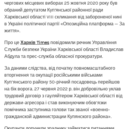
чергових місцевих виборах 25 жовтня 2020 року був
обраний депутатом Купʼянської районної ради
Харківської області VIII скликання від забороненої нині
в Україні політичної партії «Опозиційна платформа — За
життя».
Про це
Харків Times
повідомили речник Управління
Служби безпеки України Харківської області Владислав
Абдула та прес-служба обласної прокуратури.
За даними слідства, від початку повномасштабного
вторгнення та окупації російськими військами
Куп’янського району 50-річний посадовець перейшов
на бік ворога. 27 червня 2022 р. він добровільно уклав
трудовий договір з гауляйтером Харківської області від
держави-агресора і став виконуючим обов’язки
помічника заступника голови так званої «военно-
гражданской администрации Купянского района».
Окупанти доручили зраднику займатися питаннями