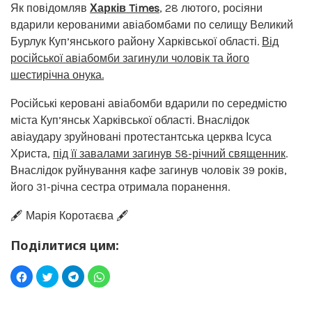
Як повідомляв
Харків Times
, 28 лютого, росіяни
вдарили керованими авіабомбами по селищу Великий
Бурлук Куп’янського району Харківської області.
Від
російської авіабомби загинули чоловік та його
шестирічна онука.
Російські керовані авіабомби вдарили по середмістю
міста Куп’янськ Харківської області. Внаслідок
авіаудару зруйновані протестантська церква Ісуса
Христа,
під її завалами загинув 58-річний священник
.
Внаслідок руйнування кафе загинув чоловік 39 років,
його 31-річна сестра отримала поранення.
🖋️ Марія Коротаєва 🖋️
Поділитися цим: