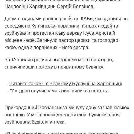
Нацполіції Харківщини Сергій Болвінов.
Двома годинами раніше російські КАБи, які вдарили по
середмістю Куп’янська, поранили п’ятьох людей та
зруйнували протестантську церкву Ісуса Христа й
місцеве кафе. Загинули пастор церкви та господар
кафе, одна з поранених – його сестра.
За 12 хвилин росіяни обстріляли місто повторно,
спричинивши пожежу в приватному будинку.
Читайте також:
У Великому Бурлуці на Харківщині
FPV-дрон влучив у магазин: виникла пожежа
Прикордонний Вовчанськ за минулу добу зазнав кількох
обстрілів. У місті пошкоджені житлові будинки, вночі
зруйнована будівля аптеки.