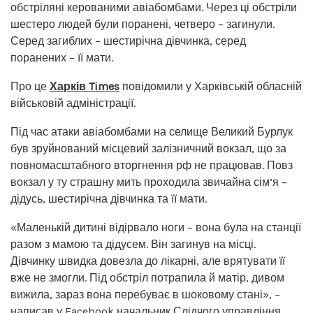
обстріляні керованими авіабомбами. Через ці обстріли
шестеро людей були поранені, четверо – загинули.
Серед загиблих – шестирічна дівчинка, серед
поранених – її мати.
Про це
Харків Times
повідомили у Харківській обласній
військовій адміністрації.
Під час атаки авіабомбами на селище Великий Бурлук
був зруйнований місцевий залізничний вокзал, що за
повномасштабного вторгнення рф не працював. Повз
вокзал у ту страшну мить проходила звичайна сім’я –
дідусь, шестирічна дівчинка та її мати.
«Маленькій дитині відірвало ноги – вона була на станції
разом з мамою та дідусем. Він загинув на місці.
Дівчинку швидка довезла до лікарні, але врятувати її
вже не змогли. Під обстріл потрапила й матір, дивом
вижила, зараз вона перебуває в шоковому стані», –
написав у Facebook начальник Слідчого управління