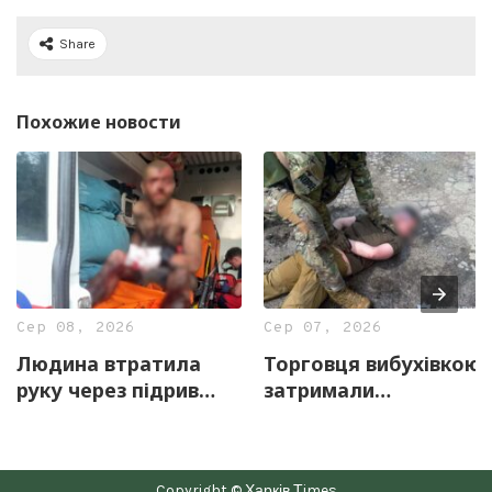
Share
Похожие новости
Сер 08, 2026
Сер 07, 2026
Людина втратила
Торговця вибухівкою
руку через підрив
затримали
вибухонебезпечного
правоохоронці
предмету на
Харківщини
Харківщині
Copyright © Харків Тimes