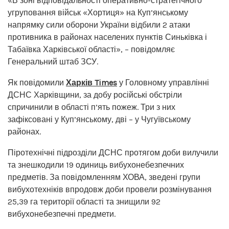
«В зоні відповідальності оперативно-стратегічного
угруповання військ «Хортиця» на Куп’янському
напрямку сили оборони України відбили 2 атаки
противника в районах населених пунктів Синьківка і
Табаївка Харківської області», – повідомляє
Генеральний штаб ЗСУ.
Як повідомили
Харків Times
у Головному управлінні
ДСНС Харківщини, за добу російські обстріли
спричинили в області п’ять пожеж. Три з них
зафіксовані у Куп’янському, дві – у Чугуївському
районах.
Піротехнічні підрозділи ДСНС протягом доби вилучили
та знешкодили 19 одиниць вибухонебезпечних
предметів. За повідомленням ХОВА, зведені групи
вибухотехніків впродовж доби провели розмінування
25,39 га території області та знищили 92
вибухонебезпечні предмети.