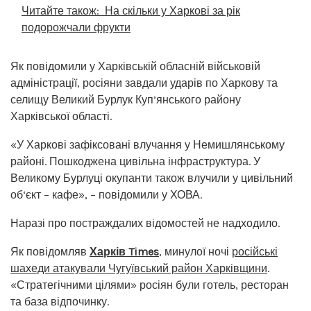
Читайте також:
На скільки у Харкові за рік
подорожчали фрукти
Як повідомили у Харківській обласній військовій
адміністрації, росіяни завдали ударів по Харкову та
селищу Великий Бурлук Куп’янського району
Харківської області.
«У Харкові зафіксовані влучання у Немишлянському
районі. Пошкоджена цивільна інфраструктура. У
Великому Бурлуці окупанти також влучили у цивільний
об‘єкт – кафе», – повідомили у ХОВА.
Наразі про постраждалих відомостей не надходило.
Як повідомляв
Харків Times
, минулої ночі
російські
шахеди атакували Чугуївський район Харківщини
.
«Стратегічними цілями» росіян були готель, ресторан
та база відпочинку.