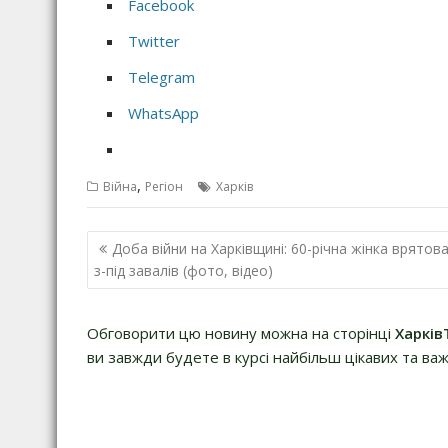
Facebook
Twitter
Telegram
WhatsApp
,
Війна
Регіон
Харків
Н
Доба війни на Харківщині: 60-річна жінка врятов
а
з-під завалів (фото, відео)
в
і
Обговорити цю новину можна на сторінці
Харків
г
ви завжди будете в курсі найбільш цікавих та важ
а
ц
і