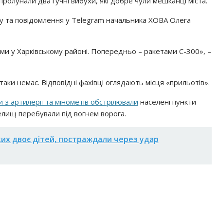
пролунали два гучні вибухи, які добре чули мешканці міста.
ду та повідомлення у Telegram начальника ХОВА Олега
ми у Харківському районі. Попередньо – ракетами С-300», –
таки немає. Відповідні фахівці оглядають місця «прильотів».
и з артилерії та мінометів обстрілювали
населені пункти
селищ перебували під вогнем ворога.
их двоє дітей, постраждали через удар