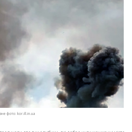
не фото: kor.ill.in.ua