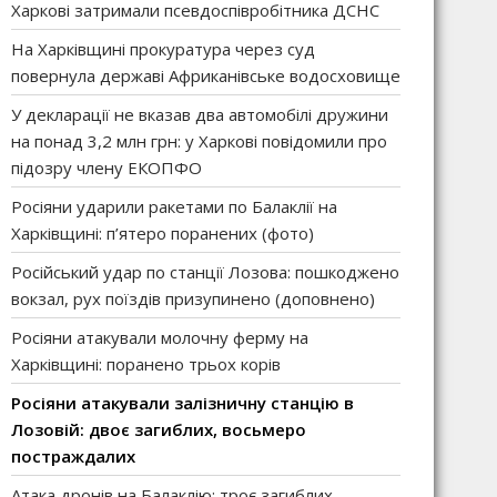
Харкові затримали псевдоспівробітника ДСНС
На Харківщині прокуратура через суд
повернула державі Африканівське водосховище
У декларації не вказав два автомобілі дружини
на понад 3,2 млн грн: у Харкові повідомили про
підозру члену ЕКОПФО
Росіяни ударили ракетами по Балаклії на
Харківщині: п’ятеро поранених (фото)
Російський удар по станції Лозова: пошкоджено
вокзал, рух поїздів призупинено (доповнено)
Росіяни атакували молочну ферму на
Харківщині: поранено трьох корів
Росіяни атакували залізничну станцію в
Лозовій: двоє загиблих, восьмеро
постраждалих
Атака дронів на Балаклію: троє загиблих,