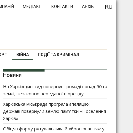
МПАНІЙ
МЕДІАКІТ
КОНТАКТИ
АРХІВ
ОРТ
ВІЙНА
ПОДІЇ ТА КРИМІНАЛ
Новини
На Харківщині суд повернув громаді понад 50 га
землі, незаконно переданої в оренду
Харківська міськрада програла апеляцію:
державі повернули землю пам’ятки «Поселення
Харків»
Обіцяв форму рятувальника й «бронювання»: у