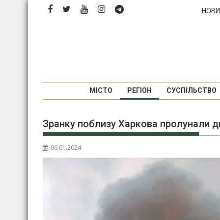
П
НОВИ
е
р
е
й
т
и
д
МІСТО
РЕГІОН
СУСПІЛЬСТВО
о
в
Зранку поблизу Харкова пролунали д
м
і
с
06.01.2024
т
у