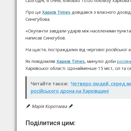
Сьогодні, 6 січня, близько 10:00 поблизу Харкова 
Про це
Харків Times
довідався з власного досві
Синєгубова.
«Окупанти завдали ударів між населеними пункта
написав Синєгубов.
На щастя, постраждалих від чергової російської а
Як повідомляв
Харків Times
, минулої доби
росіян
Харківської області. Щонайменше 15 міст, сіл та 
Читайте також:
Четверо людей, серед як
російського дрона на Харківщині
Марія Коротаєва
Поділитися цим: