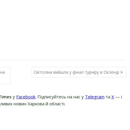
ана
Світоліна вийшла у фінал турніру в Окленді
Times
у
Facebook
. Підписуйтесь на нас у
Telegram
та
Х
— і
ливих новин Харкова й області.