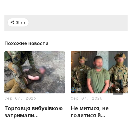
Share
Похожие новости
Сер 07, 2026
Сер 07, 2026
Торговця вибухівкою
Не митися, не
затримали
голитися й
правоохоронці
скаржитися на
Харківщини
«прослуховування»: