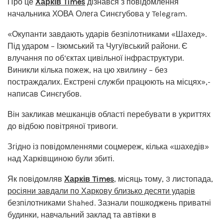
Про це
Харків Times
дізнався з повідомлення
начальника ХОВА Олега Синєгубова у Telegram.
«Окупанти завдають ударів безпілотниками «Шахед».
Під ударом – Ізюмський та Чугуївський райони. Є
влучання по об‘єктах цивільної інфраструктури.
Виникли кілька пожеж, на цю хвилину – без
постраждалих. Екстрені служби працюють на місцях»,-
написав Синєгубов.
Він закликав мешканців області перебувати в укриттях
до відбою повітряної тривоги.
Згідно із повідомленнями соцмереж, кілька «шахедів»
над Харківщиною були збиті.
Як повідомляв
Харків Times
, місяць тому, 3 листопада,
росіяни завдали по Харкову близько десяти ударів
безпілотниками Shahed. Зазнали пошкоджень приватні
будинки, навчальний заклад та автівки в