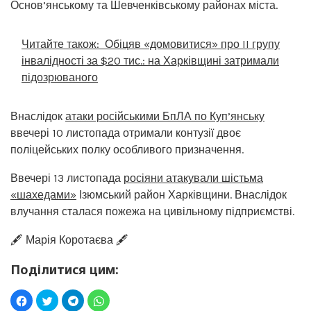
Основ’янському та Шевченківському районах міста.
Читайте також:
Обіцяв «домовитися» про II групу
інвалідності за $20 тис.: на Харківщині затримали
підозрюваного
Внаслідок
атаки російськими БпЛА по Куп’янську
ввечері 10 листопада отримали контузії двоє
поліцейських полку особливого призначення.
Ввечері 13 листопада
росіяни атакували шістьма
«шахедами»
Ізюмський район Харківщини. Внаслідок
влучання сталася пожежа на цивільному підприємстві.
🖋️ Марія Коротаєва 🖋️
Поділитися цим: