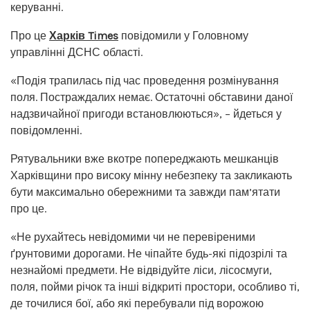
керуванні.
Про це
Харків Times
повідомили у Головному
управлінні ДСНС області.
«Подія трапилась під час проведення розмінування
поля. Постраждалих немає. Остаточні обставини даної
надзвичайної пригоди встановлюються», – йдеться у
повідомленні.
Рятувальники вже вкотре попереджають мешканців
Харківщини про високу мінну небезпеку та закликають
бути максимально обережними та завжди пам’ятати
про це.
«Не рухайтесь невідомими чи не перевіреними
ґрунтовими дорогами. Не чіпайте будь-які підозрілі та
незнайомі предмети. Не відвідуйте ліси, лісосмуги,
поля, пойми річок та інші відкриті простори, особливо ті,
де точилися бої, або які перебували під ворожою