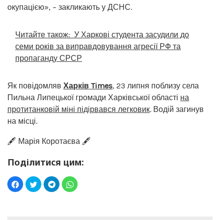
окупацією», – закликають у ДСНС.
Читайте також:
У Харкові студента засудили до
семи років за виправдовування агресії РФ та
пропаганду СРСР
Як повідомляв
Харків Times
, 23 липня поблизу села
Пильна Липецької громади Харківської області
на
протитанковій міні підірвався легковик
. Водій загинув
на місці.
🖋️ Марія Коротаєва 🖋️
Поділитися цим: