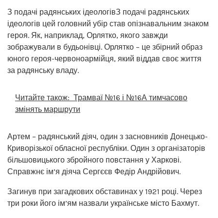
З подачі радянських ідеологівЗ подачі радянських
ідеологів цей головний убір став опізнавальним знаком
героя. Як, наприклад, Орлятко, якого завжди
зображували в будьонівці. Орлятко – це збірний образ
юного героя-червоноармійця, який віддав своє життя
за радянську владу.
Читайте також:
Трамваї №16 і №16А тимчасово
змінять маршрути
Артем – радянський діяч, один з засновників Донецько-
Криворізької обласної республіки. Один з організаторів
більшовицького збройного повстання у Харкові.
Справжнє ім’я діяча Сергєєв Федір Андрійович.
Загинув при загадкових обставинах у 1921 році. Через
три роки його ім’ям назвали українське місто Бахмут.