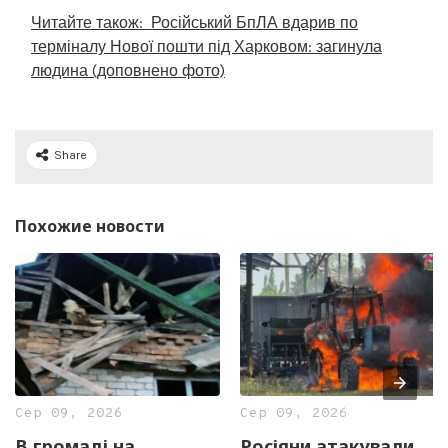
Читайте також:
Російський БпЛА вдарив по
терміналу Нової пошти під Харковом: загинула
людина (доповнено фото)
Share
Похожие новости
Сер 09, 2026
Сер 09, 2026
В громаді на
Росіяни атакували