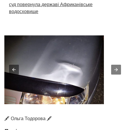
суд повернула державі Африканівське
водосховище
🖋️ Ольга Тодорова 🖋️