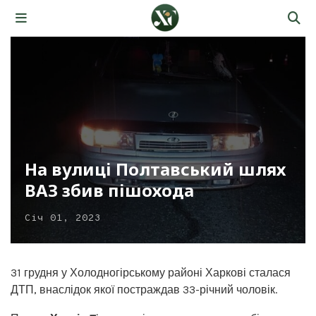
На вулиці Полтавський шлях
ВАЗ збив пішохода
Січ 01, 2023
31 грудня у Холодногірському районі Харкові сталася
ДТП, внаслідок якої постраждав 33-річний чоловік.