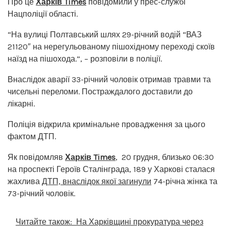
Про це
Харків Times
повідомили у прес-службі
Нацполіції області.
“На вулиці Полтавський шлях 29-річний водій “ВАЗ
21120″ на нерегульованому пішохідному переході скоїв
наїзд на пішохода.”, – розповіли в поліції.
Внаслідок аварії 33-річний чоловік отримав травми та
чисельні переломи. Постраждалого доставили до
лікарні.
Поліція відкрила кримінальне провадження за цього
фактом ДТП.
Як повідомляв
Харків Times
, 20 грудня, близько 06:30
на проспекті Героїв Сталінграда, 189 у Харкові сталася
жахлива
ДТП, внаслідок якої загинули
74-річна жінка та
73-річний чоловік.
Читайте також:
На Харківщині прокуратура через