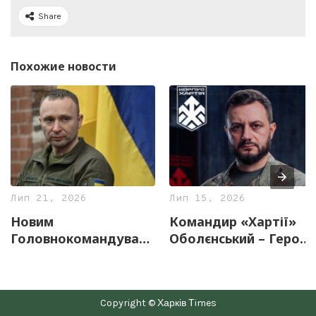
Share
Похожие новости
Лип 21, 2026
Лип 15, 2026
Новим
Командир «Хартії»
Головнокомандувачем
Оболєнський – Герой
Збройних Сил
України
України стане
Михайло Драпатий –
Copyright © Харків Тimes
Зеленський