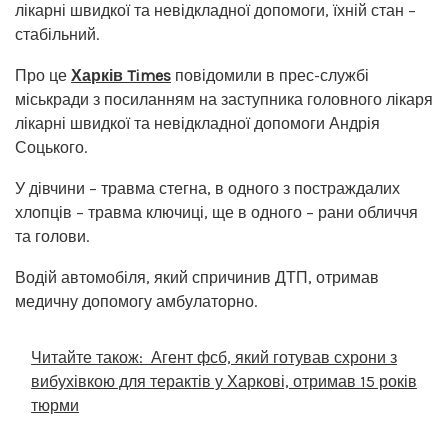
лікарні швидкої та невідкладної допомоги, їхній стан –
стабільний.
Про це
Харків Times
повідомили в прес-службі
міськради з посиланням на заступника головного лікаря
лікарні швидкої та невідкладної допомоги Андрія
Соцького.
У дівчини – травма стегна, в одного з постраждалих
хлопців – травма ключиці, ще в одного – рани обличчя
та голови.
Водій автомобіля, який спричинив ДТП, отримав
медичну допомогу амбулаторно.
Читайте також:
Агент фсб, який готував схрони з
вибухівкою для терактів у Харкові, отримав 15 років
тюрми