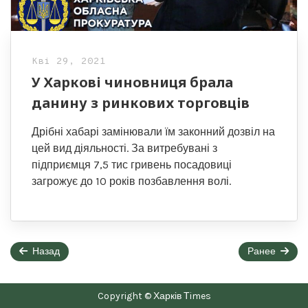
Кві 29, 2021
У Харкові чиновниця брала
данину з ринкових торговців
Дрібні хабарі замінювали їм законний дозвіл на
цей вид діяльності. За витребувані з
підприємця 7,5 тис гривень посадовиці
загрожує до 10 років позбавлення волі.
Назад
Ранее
Страница
2
Copyright © Харків Тimes
of