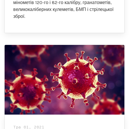
мінометів 120-го і 82-го калібру, гранатометів,
великокаліберних кулеметів, БМП і стрілецької
зброї.
Тра 01, 2021