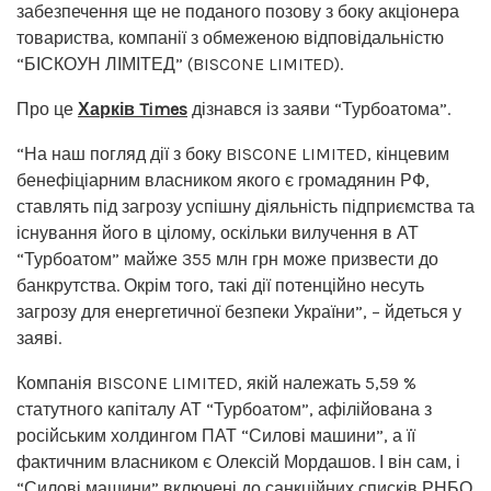
забезпечення ще не поданого позову з боку акціонера
товариства, компанії з обмеженою відповідальністю
“БІСКОУН ЛІМІТЕД” (BISCONE LIMITED).
Про це
Харків Times
дізнався із заяви “Турбоатома”.
“На наш погляд дії з боку BISCONE LIMITED, кінцевим
бенефіціарним власником якого є громадянин РФ,
ставлять під загрозу успішну діяльність підприємства та
існування його в цілому, оскільки вилучення в АТ
“Турбоатом” майже 355 млн грн може призвести до
банкрутства. Окрім того, такі дії потенційно несуть
загрозу для енергетичної безпеки України”, – йдеться у
заяві.
Компанія BISCONE LIMITED, якій належать 5,59 %
статутного капіталу АТ “Турбоатом”, афілійована з
російським холдингом ПАТ “Силові машини”, а її
фактичним власником є Олексій Мордашов. І він сам, і
“Силові машини” включені до санкційних списків РНБО