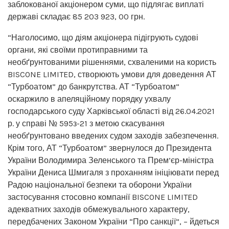
заблокованої акціонером суми, що підлягає виплаті
державі складає 85 203 923, 00 грн.
“Наголосимо, що діям акціонера підігрують судові
органи, які своїми протиправними та
необґрунтованими рішеннями, схваленими на користь
BISCONE LIMITED, створюють умови для доведення АТ
“Турбоатом” до банкрутства. АТ “Турбоатом”
оскаржило в апеляційному порядку ухвалу
господарського суду Харківської області від 26.04.2021
р. у справі № 595з-21 з метою скасування
необґрунтовано введених судом заходів забезпечення.
Крім того, АТ “Турбоатом” звернулося до Президента
України Володимира Зеленського та Прем’єр-міністра
України Дениса Шмигаля з проханням ініціювати перед
Радою національної безпеки та оборони України
застосування стосовно компанії BISCONE LIMITED
адекватних заходів обмежувального характеру,
передбачених Законом України “Про санкції”, – йдеться