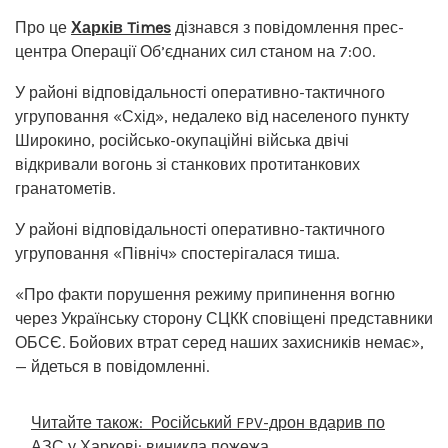
Про це
Харків Times
дізнався з повідомлення прес-
центра Операції Об’єднаних сил станом на 7:00.
У районі відповідальності оперативно-тактичного
угруповання «Схід», недалеко від населеного пункту
Широкино, російсько-окупаційні війська двічі
відкривали вогонь зі станкових протитанкових
гранатометів.
У районі відповідальності оперативно-тактичного
угруповання «Північ» спостерігалася тиша.
«Про факти порушення режиму припинення вогню
через Українську сторону СЦКК сповіщені представники
ОБСЄ. Бойових втрат серед наших захисників немає»,
— йдеться в повідомленні.
Читайте також:
Російський FPV-дрон вдарив по
АЗС у Харкові: виникла пожежа