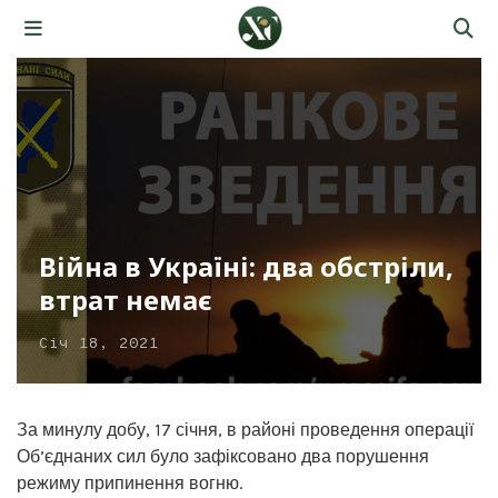
Війна в Україні: два обстріли,
втрат немає
Січ 18, 2021
За минулу добу, 17 січня, в районі проведення операції
Об’єднаних сил було зафіксовано два порушення
режиму припинення вогню.