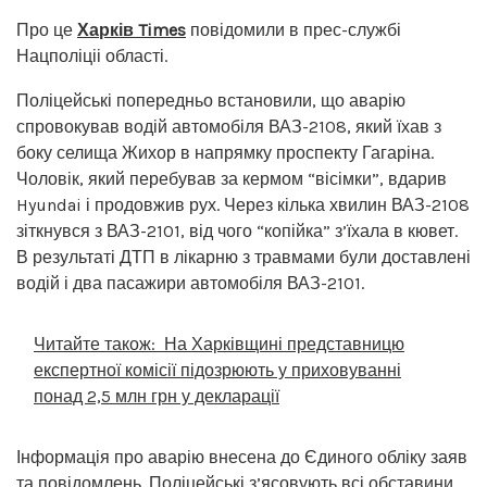
Про це
Харків Times
повідомили в прес-службі
Нацполіціі області.
Поліцейські попередньо встановили, що аварію
спровокував водій автомобіля ВАЗ-2108, який їхав з
боку селища Жихор в напрямку проспекту Гагаріна.
Чоловік, який перебував за кермом “вісімки”, вдарив
Hyundai і продовжив рух. Через кілька хвилин ВАЗ-2108
зіткнувся з ВАЗ-2101, від чого “копійка” з’їхала в кювет.
В результаті ДТП в лікарню з травмами були доставлені
водій і два пасажири автомобіля ВАЗ-2101.
Читайте також:
На Харківщині представницю
експертної комісії підозрюють у приховуванні
понад 2,5 млн грн у декларації
Інформація про аварію внесена до Єдиного обліку заяв
та повідомлень. Поліцейські з’ясовують всі обставини