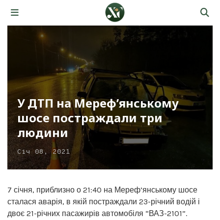
У ДТП на Мереф’янському
шосе постраждали три
людини
Січ 08, 2021
7 січня, приблизно о 21:40 на Мереф’янському шосе
сталася аварія, в якій постраждали 23-річний водій і
двоє 21-річних пасажирів автомобіля “ВАЗ-2101”.