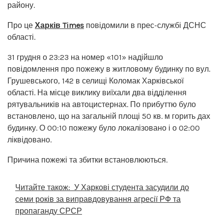
району.
Про це
Харків Times
повідомили в прес-службі ДСНС
області.
31 грудня о 23:23 на номер «101» надійшло
повідомлення про пожежу в житловому будинку по вул.
Грушевського, 142 в селищі Коломак Харківської
області. На місце виклику виїхали два відділення
рятувальників на автоцистернах. По прибуттю було
встановлено, що на загальній площі 50 кв. м горить дах
будинку. О 00:10 пожежу було локалізовано і о 02:00
ліквідовано.
Причина пожежі та збитки встановлюються.
Читайте також:
У Харкові студента засудили до
семи років за виправдовування агресії РФ та
пропаганду СРСР