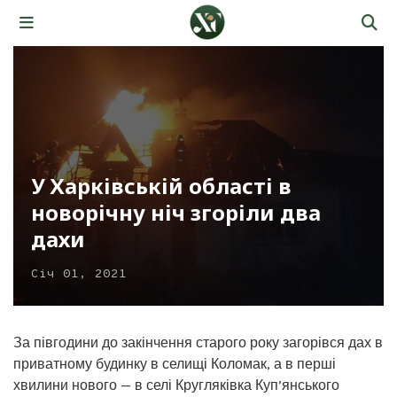
У Харківській області в
новорічну ніч згоріли два
дахи
Січ 01, 2021
За півгодини до закінчення старого року загорівся дах в
приватному будинку в селищі Коломак, а в перші
хвилини нового — в селі Кругляківка Куп’янського