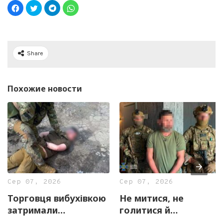
Share
Похожие новости
Сер 07, 2026
Сер 07, 2026
Торговця вибухівкою
Не митися, не
затримали
голитися й
правоохоронці
скаржитися на