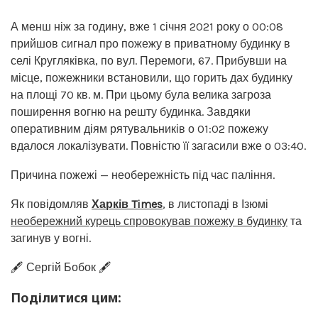
А менш ніж за годину, вже 1 січня 2021 року о 00:08
прийшов сигнал про пожежу в приватному будинку в
селі Кругляківка, по вул. Перемоги, 67. Прибувши на
місце, пожежники встановили, що горить дах будинку
на площі 70 кв. м. При цьому була велика загроза
поширення вогню на решту будинка. Завдяки
оперативним діям рятувальників о 01:02 пожежу
вдалося локалізувати. Повністю її загасили вже о 03:40.
Причина пожежі — необережність під час паління.
Як повідомляв
Харків Times
, в листопаді в Ізюмі
необережний курець спровокував пожежу в будинку
та
загинув у вогні.
🖋️ Сергій Бобок 🖋️
Поділитися цим: