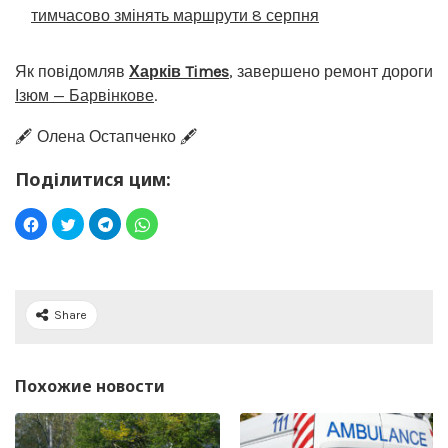
тимчасово змінять маршрути 8 серпня
Як повідомляв
Харків Times
, завершено ремонт дороги
Ізюм — Барвінкове
.
🖋️ Олена Остапченко 🖋️
Поділитися цим:
Share
Похожие новости