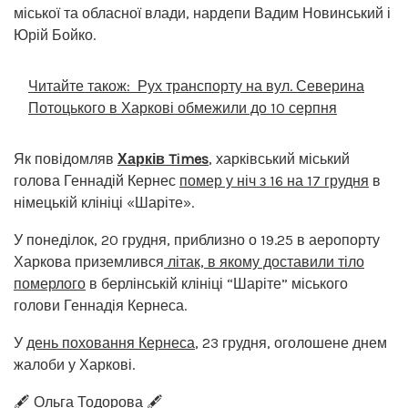
міської та обласної влади, нардепи Вадим Новинський і
Юрій Бойко.
Читайте також:
Рух транспорту на вул. Северина
Потоцького в Харкові обмежили до 10 серпня
Як повідомляв
Харків Times
, харківський міський
голова Геннадій Кернес
помер у ніч з 16 на 17 грудня
в
німецькій клініці «Шаріте».
У понеділок, 20 грудня, приблизно о 19.25 в аеропорту
Харкова приземлився
літак, в якому доставили тіло
померлого
в берлінській клініці “Шаріте” міського
голови Геннадія Кернеса.
У
день поховання Кернеса
, 23 грудня, оголошене днем ​​
жалоби у Харкові.
🖋️ Ольга Тодорова 🖋️