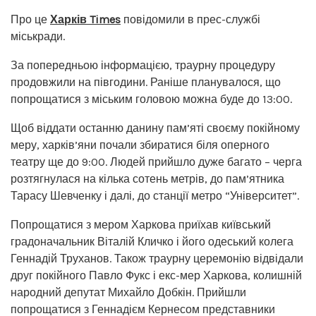
Про це
Харків Times
повідомили в прес-службі
міськради.
За попередньою інформацією, траурну процедуру
продовжили на півгодини. Раніше планувалося, що
попрощатися з міським головою можна буде до 13:00.
Щоб віддати останню данину пам’яті своєму покійному
меру, харків’яни почали збиратися біля оперного
театру ще до 9:00. Людей прийшло дуже багато – черга
розтягнулася на кілька сотень метрів, до пам’ятника
Тарасу Шевченку і далі, до станції метро “Університет”.
Попрощатися з мером Харкова приїхав київський
градоначальник Віталій Кличко і його одеський колега
Геннадій Труханов. Також траурну церемонію відвідали
друг покійного Павло Фукс і екс-мер Харкова, колишній
народний депутат Михайло Добкін. Прийшли
попрощатися з Геннадієм Кернесом представники