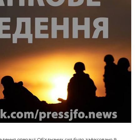
едення операції Об’єднаних сил було зафіксовано 9