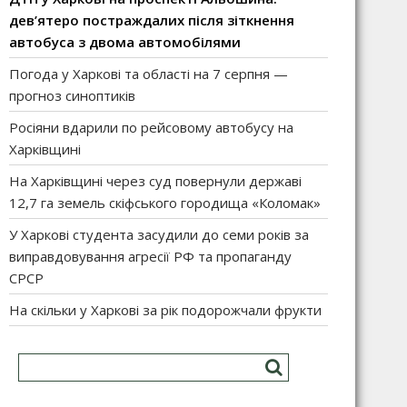
дев’ятеро постраждалих після зіткнення
автобуса з двома автомобілями
Погода у Харкові та області на 7 серпня —
прогноз синоптиків
Росіяни вдарили по рейсовому автобусу на
Харківщині
На Харківщині через суд повернули державі
12,7 га земель скіфського городища «Коломак»
У Харкові студента засудили до семи років за
виправдовування агресії РФ та пропаганду
СРСР
На скільки у Харкові за рік подорожчали фрукти