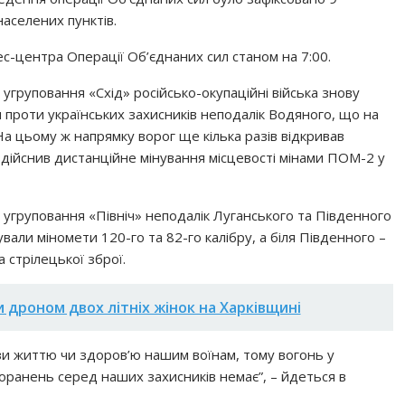
аселених пунктів.
с-центра Операції Об’єднаних сил станом на 7:00.
угруповання «Схід» російсько-окупаційні війська знову
 проти українських захисників неподалік Водяного, що на
 На цьому ж напрямку ворог ще кілька разів відкривав
 здійснив дистанційне мінування місцевості мінами ПОМ-2 у
 угруповання «Північ» неподалік Луганського та Південного
али міномети 120-го та 82-го калібру, а біля Південного –
 стрілецької зброї.
 дроном двох літніх жінок на Харківщині
зи життю чи здоров’ю нашим воїнам, тому вогонь у
поранень серед наших захисників немає”, – йдеться в