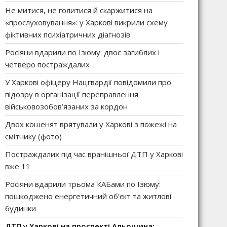
Не митися, не голитися й скаржитися на
«прослуховування»: у Харкові викрили схему
фіктивних психіатричних діагнозів
Росіяни вдарили по Ізюму: двоє загиблих і
четверо постраждалих
У Харкові офіцеру Нацгвардії повідомили про
підозру в організації переправлення
військовозобов’язаних за кордон
Двох кошенят врятували у Харкові з пожежі на
смітнику (фото)
Постраждалих під час вранішньої ДТП у Харкові
вже 11
Росіяни вдарили трьома КАБами по Ізюму:
пошкоджено енергетичний об’єкт та житлові
будинки
ДТП у Харкові на проспекті Альошина: