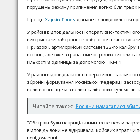
порушень режиму припинення вогню біля трьох н
Про це
Харків Times
дізнався з повідомлення пре
У районі відповідальності оперативно-тактичного 
використали заборонене озброєння і застосували
Приазов’ї, артилерійські системи 122-го калібру.
вогонь, але вже з гранатометів різних систем та
кількості 8 одиниць за допомогою ПКМ-1.
У районі відповідальності оперативно-тактичного
збройні формування Російської Федерації застосув
вели вогонь ще й з великокаліберних кулеметів та
Читайте також:
Росіяни намагалися вбити
“Обстріли були неприцільними та не несли загро
відповідь вони не відкривали. Бойових втрат чи 
повідомленні.