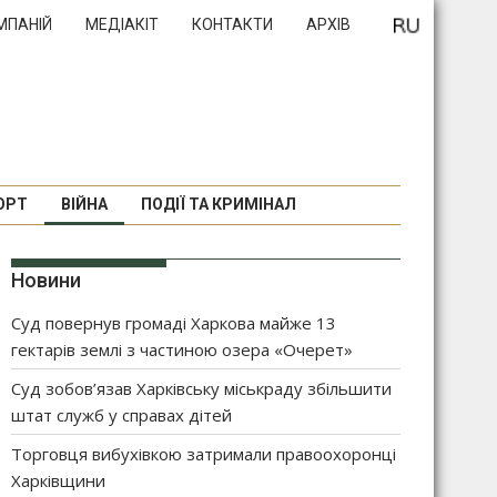
МПАНІЙ
МЕДІАКІТ
КОНТАКТИ
АРХІВ
ОРТ
ВІЙНА
ПОДІЇ ТА КРИМІНАЛ
Новини
Суд повернув громаді Харкова майже 13
гектарів землі з частиною озера «Очерет»
Суд зобов’язав Харківську міськраду збільшити
штат служб у справах дітей
Торговця вибухівкою затримали правоохоронці
Харківщини