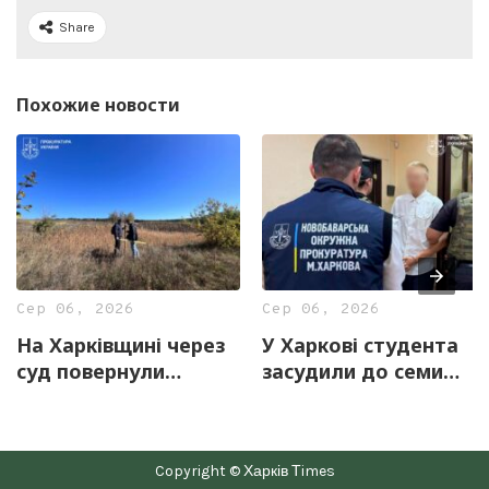
Share
Похожие новости
Сер 06, 2026
Сер 06, 2026
На Харківщині через
У Харкові студента
суд повернули
засудили до семи
державі 12,7 га
років за
земель скіфського
виправдовування
городища
агресії РФ та
Copyright © Харків Тimes
«Коломак»
пропаганду СРСР