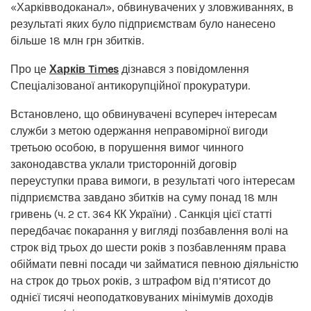
«Харківводоканал», обвинувачених у зловживаннях, в
результаті яких було підприємствам було нанесено
більше 18 млн грн збитків.
Про це
Харків Times
дізнався з повідомлення
Спеціалізованої антикорупційної прокуратури.
Встановлено, що обвинувачені всупереч інтересам
служби з метою одержання неправомірної вигоди
третьою особою, в порушення вимог чинного
законодавства уклали тристоронній договір
переуступки права вимоги, в результаті чого інтересам
підприємства завдано збитків на суму понад 18 млн
гривень (ч. 2 ст. 364 КК України) . Санкція цієї статті
передбачає покарання у вигляді позбавлення волі на
строк від трьох до шести років з позбавленням права
обіймати певні посади чи займатися певною діяльністю
на строк до трьох років, з штрафом від п’ятисот до
однієї тисячі неоподатковуваних мінімумів доходів