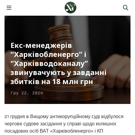
Екс-менеджерів
“Харківобленерго” і
“Харківводоканалу”
звинувачують у завданні
збитків на 18 млн грн
Гру 22, 2020
21 грудня в Вищому антикорупційному суді відбулося
чергове судове засідання у справі щодо колишніх
посадових осіб ВАТ «Харківобленерго» і КП