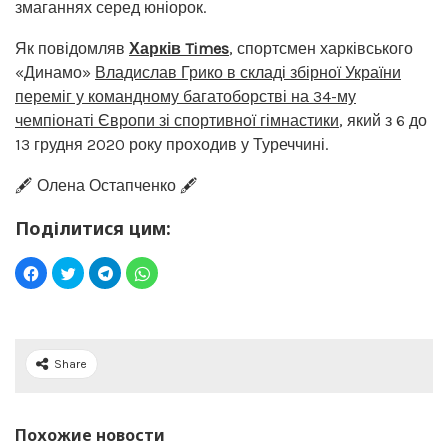
змаганнях серед юніорок.
Як повідомляв
Харків Times
, спортсмен харківського
«Динамо»
Владислав Грико в складі збірної України
переміг у командному багатоборстві на 34-му
чемпіонаті Європи зі спортивної гімнастики
, який з 6 до
13 грудня 2020 року проходив у Туреччині.
🖋️ Олена Остапченко 🖋️
Поділитися цим:
Share
Похожие новости