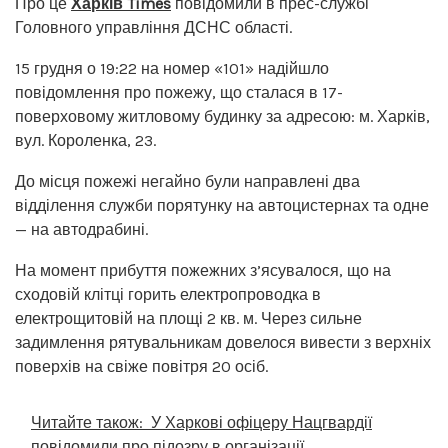
Про це
Харків Times
повідомили в прес-службі
Головного управління ДСНС області.
15 грудня о 19:22 на номер «101» надійшло
повідомлення про пожежу, що сталася в 17-
поверховому житловому будинку за адресою: м. Харків,
вул. Короленка, 23.
До місця пожежі негайно були направлені два
відділення служби порятунку на автоцистернах та одне
— на автодрабині.
На момент прибуття пожежних з’ясувалося, що на
сходовій клітці горить електропроводка в
електрощитовій на площі 2 кв. м. Через сильне
задимлення рятувальникам довелося вивести з верхніх
поверхів на свіже повітря 20 осіб.
Читайте також:
У Харкові офіцеру Нацгвардії
повідомили про підозру в організації