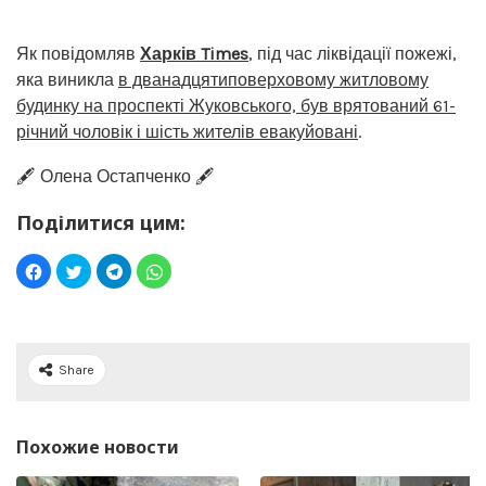
Як повідомляв
Харків Times
, під час ліквідації пожежі,
яка виникла
в дванадцятиповерховому житловому
будинку на проспекті Жуковського, був врятований 61-
річний чоловік і шість жителів евакуйовані
.
🖋️ Олена Остапченко 🖋️
Поділитися цим:
Share
Похожие новости