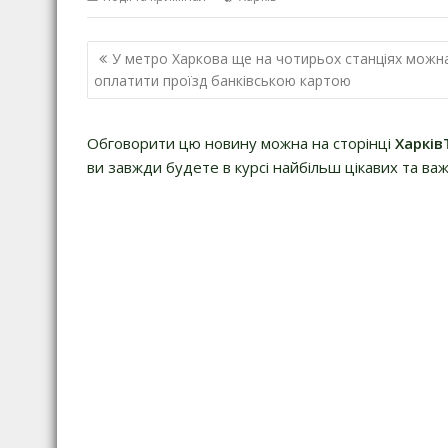
Навігація
У метро Харкова ще на чотирьох станціях можн
записів
оплатити проїзд банківською картою
Обговорити цю новину можна на сторінці
Харків
ви завжди будете в курсі найбільш цікавих та важ