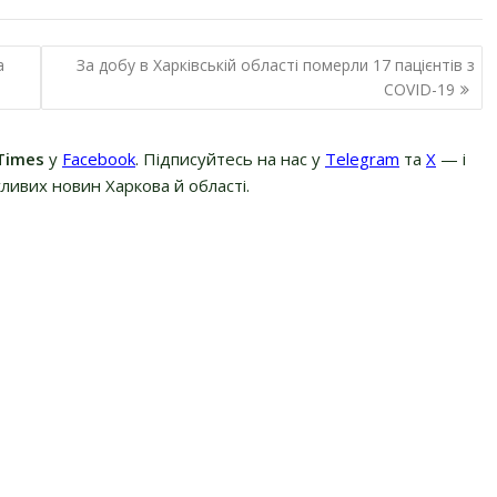
а
За добу в Харківській області померли 17 пацієнтів з
COVID-19
Times
у
Facebook
. Підписуйтесь на нас у
Telegram
та
Х
— і
ливих новин Харкова й області.