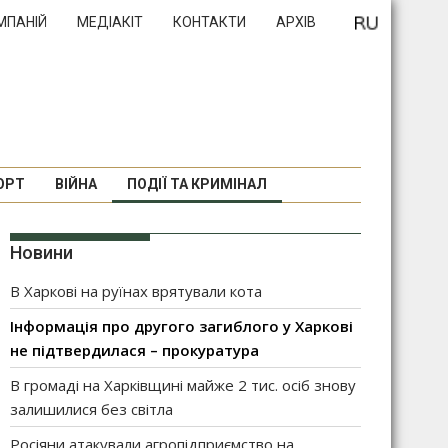
МПАНІЙ
МЕДІАКІТ
КОНТАКТИ
АРХІВ
ОРТ
ВІЙНА
ПОДІЇ ТА КРИМІНАЛ
Новини
В Харкові на руїнах врятували кота
Інформація про другого загиблого у Харкові
не підтвердилася – прокуратура
В громаді на Харківщині майже 2 тис. осіб знову
залишилися без світла
Росіяни атакували агропідприємство на