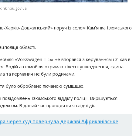
: hk.npu.gov.ua
їв-Харків-Довжанський» поруч із селом Кам’янка Ізюмського
цполіції області.
обіля «Volkswagen Т-5» не впорався з керуванням і з’їхав в
ся. Водій автомобіля отримав тілесні ушкодження, єдина
ибла та керманич не були родичами.
тя було оброблено пісчаною сумішшю.
 повідомлень Ізюмського відділу поліції. Вирішується
дексом. В даний час проводяться слідчі дії.
ра через суд повернула державі Африканівське