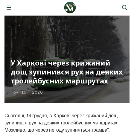
У Харкові через крижаний
дощ зупинився рух на деяких
тролейбусних маршрутах
Гру 15, 2020
Сьогодні, 14 грудня, в Харкові через крижаний дощ
зупинився рух на деяких тролейбусних маршрутах.
Можливо, що через негоду зупиняться трамваї.