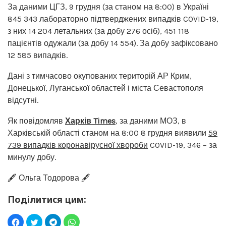
За даними ЦГЗ, 9 грудня (за станом на 8:00) в Україні
845 343 лабораторно підтверджених випадків COVID-19,
з них 14 204 летальних (за добу 276 осіб), 451 118
пацієнтів одужали (за добу 14 554). За добу зафіксовано
12 585 випадків.
Дані з тимчасово окупованих територій АР Крим,
Донецької, Луганської областей і міста Севастополя
відсутні.
Як повідомляв
Харків Times
, за даними МОЗ, в
Харківській області станом на 8:00 8 грудня виявили
59
739 випадків коронавірусної хвороби
COVID-19, 346 – за
минулу добу.
🖋️ Ольга Тодорова 🖋️
Поділитися цим: