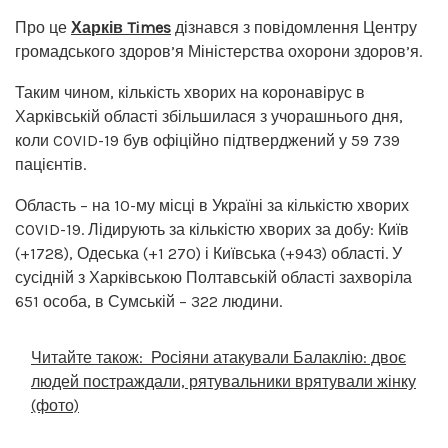
Про це
Харків Times
дізнався з повідомлення Центру
громадського здоров’я Міністерства охорони здоров’я.
Таким чином, кількість хворих на коронавірус в
Харківській області збільшилася з учорашнього дня,
коли COVID-19 був офіційно підтверджений у 59 739
пацієнтів.
Область – на 10-му місці в Україні за кількістю хворих
COVID-19. Лідирують за кількістю хворих за добу: Київ
(+1728), Одеська (+1 270) і Київська (+943) області. У
сусідній з Харківською Полтавській області захворіла
651 особа, в Сумській – 322 людини.
Читайте також:
Росіяни атакували Балаклію: двоє
людей постраждали, рятувальники врятували жінку
(фото)