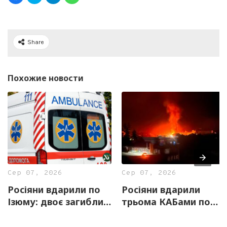
Share
Похожие новости
Сер 07, 2026
Сер 07, 2026
Росіяни вдарили по
Росіяни вдарили
Ізюму: двоє загиблих
трьома КАБами по
і четверо
Ізюму: пошкоджено
постраждалих
енергетичний об’єкт