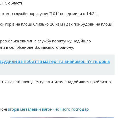
СНС області.
 номер служби порятунку “101” повідомили о 14:24.
ок горів на площі близько 20 кв.м і дах прибудови на площі
ерез кілька хвилин в службу порятунку надійшло
и в селі Ясенове Валківського району.
асудили за побиття матері та знайомої: п'ять років
107 на всій площі. Рятувальникам знадобилося приблизно
йоні
згорів металевий вагончик і його господар.