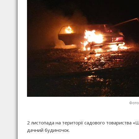
Фото:
2 листопада на території садового товариства «Ш
дачний будиночок.