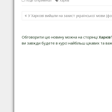
Події та кримінал
Харків
Навігація
У Харкові вийшли на захист української мови (ф
записів
Обговорити цю новину можна на сторінці
Харків
ви завжди будете в курсі найбільш цікавих та важ