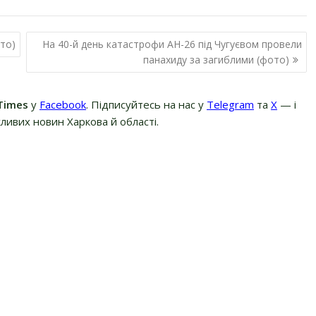
ото)
На 40-й день катастрофи АН-26 під Чугуєвом провели
панахиду за загиблими (фото)
Times
у
Facebook
. Підписуйтесь на нас у
Telegram
та
Х
— і
ливих новин Харкова й області.