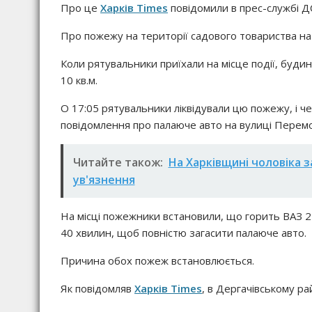
Про це
Харків Times
повідомили в прес-службі Д
Про пожежу на території садового товариства на
Коли рятувальники приїхали на місце події, будин
10 кв.м.
О 17:05 рятувальники ліквідували цю пожежу, і ч
повідомлення про палаюче авто на вулиці Перемог
Читайте також:
На Харківщині чоловіка з
ув'язнення
На місці пожежники встановили, що горить ВАЗ 2
40 хвилин, щоб повністю загасити палаюче авто.
Причина обох пожеж встановлюється.
Як повідомляв
Харків Times
, в Дергачівському ра