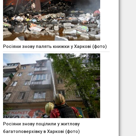
Росіяни знову палять книжки у Харкові (фото)
Росіяни знову поцілили у житлову
багатоповерхівку в Харкові (фото)