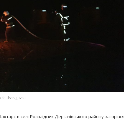
 kh.dsns.gov.ua
ахтар» в селі Розплідник Дергачівського району загорівся