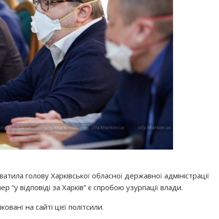
атила голову Харківської обласної державної адміністрації
ер “у відповіді за Харків” є спробою узурпації влади.
ікованї на сайті цієї політсили.