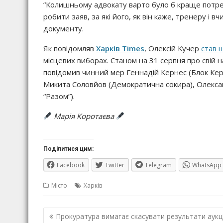
“Колишньому адвокату варто було б краще потрен
робити заяв, за які його, як він каже, тренеру і 
документу.
Як повідомляв
Харків Times
, Олексій Кучер
став 
місцевих виборах. Станом на 31 серпня про свій н
повідомив чинний мер Геннадій Кернес (Блок Керн
Микита Соловйов (Демократична сокира), Олекса
“Разом”).
Марія Коротаєва
Поділитися цим:
Facebook
Twitter
Telegram
WhatsApp
Місто
Харків
Навігація
Прокуратура вимагає скасувати результати аукц