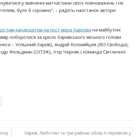
уватися у вивченні матчастини своїх повноважень і не
вчителеві, було б соромно”, – радять наостанок автори
шостим кандидатом на пост мера Харкова
на майбутніх
амір поборотися за крісло Харківського міського голови
еса – Успішний Харків), Андрій Коломійцев (ВО Свобода),
ндр Фельдман (ОПЗЖ), Ігор Черняк ( команда Світличної
іону
Харків, Люботин та три райони області перевели у