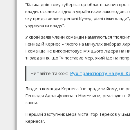
“Кілька днів тому губернатор області заявив про те
влади, оскільки згідно з українським законодавс
яку представляє в регіоні Кучер, різні гілки влад
узурпувати владу”.
У своїй заяві члени команди намагаються “поясни
Геннадій Кернес – “якого на минулих виборах Хар
І команда не використовує ім’я цього лідера на 
ті завдання, що їм поставив мер, який іде на попр
Читайте також:
Рух транспорту на вул. 
Люди з команди Кернеса “не зрадили йому, не роз
Геннадія Адольфовича з Німеччини, реалізують й
заяви.
Перший заступник мера міста Ігор Терехов у цьм
Кернеса”.