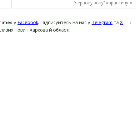
“червону зону” карантину
Times
у
Facebook
. Підписуйтесь на нас у
Telegram
та
Х
— і
ливих новин Харкова й області.