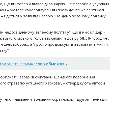
, що він тепер у відповіді за Харків. Це є спробою узурпації
твом – місцеве самоврядування і президентська вертикаль,
и”, – йдеться у заяві під назвою “Не дамо зеленому політику
ти недосвідченому зеленому політику”, що в них є лідер –
ківського міського голови висловили довіру 68,5% городян”.
нинішніх виборах, а “просто продовжують втілювати в життя
авку”.
Космонавтів тимчасово обмежать
біглися” і зараз “в очікуванні швидкого повернення
ого стратегію успішного Харкова”, – стверджують автори
у тексті названий “головним соратником і другом Геннадія