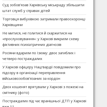
Суд зобов’язав Харківську міськраду збільшити
штат служб у справах дітей
Торговця вибухівкою затримали правоохоронці
Харківщини
Не митися, не голитися й скаржитися на
«прослуховування»: у Харкові викрили схему
фіктивних психіатричних діагнозів
Росіяни вдарили по Ізюму: двоє загиблих і
четверо постраждалих
У Харкові офіцеру Нацгвардії повідомили про
підозру в організації переправлення
військовозобов’язаних за кордон
Двох кошенят врятували у Харкові з пожежі на
смітнику (фото)
Постраждалих під час вранішньої ДТП у Харкові
вже 11