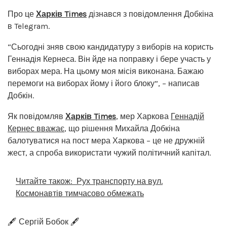
Про це
Харків Times
дізнався з повідомлення Добкіна
в Telegram.
“Сьогодні зняв свою кандидатуру з виборів на користь
Геннадія Кернеса. Він йде на поправку і бере участь у
виборах мера. На цьому моя місія виконана. Бажаю
перемоги на виборах йому і його блоку”, – написав
Добкін.
Як повідомляв
Харків Times
, мер Харкова
Геннадій
Кернес вважає
, що рішення Михайла Добкіна
балотуватися на пост мера Харкова – це не дружній
жест, а спроба використати чужий політичний капітал.
Читайте також:
Рух транспорту на вул.
Космонавтів тимчасово обмежать
🖋️ Сергій Бобок 🖋️