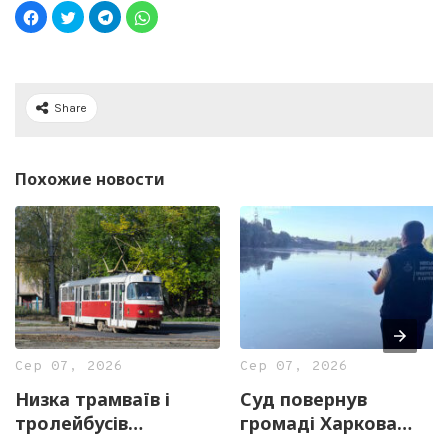
Share
Похожие новости
Сер 07, 2026
Сер 07, 2026
Низка трамваїв і
Суд повернув
тролейбусів
громаді Харкова
тимчасово змінять
майже 13 гектарів