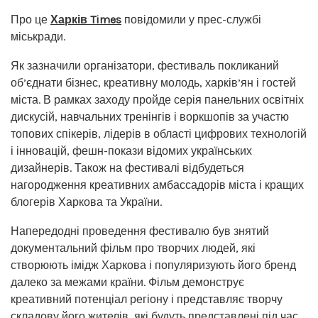
Про це
Харків Times
повідомили у прес-службі
міськради.
Як зазначили організатори, фестиваль покликаний
об’єднати бізнес, креативну молодь, харків’ян і гостей
міста. В рамках заходу пройде серія панельних освітніх
дискусій, навчальних тренінгів і воркшопів за участю
топових спікерів, лідерів в області цифрових технологій
і інновацій, фешн-покази відомих українських
дизайнерів. Також на фестивалі відбудеться
нагородження креативних амбассадорів міста і кращих
блогерів Харкова та України.
Напередодні проведення фестивалю був знятий
документальний фільм про творчих людей, які
створюють імідж Харкова і популяризують його бренд
далеко за межами країни. Фільм демонструє
креативний потенціал регіону і представляє творчу
складову його жителів, які будуть представлені під час